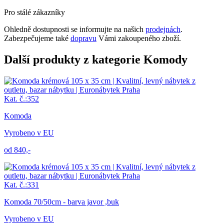
Pro stálé zákazníky
Ohledně dostupnosti se informujte na našich
prodejnách
.
Zabezpečujeme také
dopravu
Vámi zakoupeného zboží.
Další produkty z kategorie Komody
Kat. č.:352
Komoda
Vyrobeno v EU
od 840,-
Kat. č.:331
Komoda 70/50cm - barva javor ,buk
Vyrobeno v EU