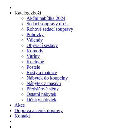
Katalog zboží
Akční nabídka 2024
Sedací soupravy do U
Rohové sedací soupravy
Pohovky
Válendy
Obývací sestavy
Komody
Vitríny
Kuchyně
Postele
Rošty a matrace
Nábytek do koupelny
Nábytek z masivu
Předsíňové stěny
Ostatní nábytek
Dětský nábytek
Akce
Doprava a ceník dopravy
Kontakt