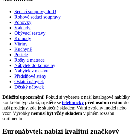
Sedací soupravy do U
Rohové sedací soupravy
Pohovky
Válendy
Obývací sestavy
Komody
Vitríny
Kuchyně
Postele
Rošty a matrace
Nábytek do koupelny
Nábytek z masivu
Předsíňové stěny
Ostatní nábytek
Dětský nábytek
Důležité upozornění!
Pokud si vyberete z naší katalogové nabídky
konkrétní typ zboží,
ujistěte se
telefonicky
před osobní cestou
do
naší prodejny, zda je skutečně skladem Vámi zvolený model nebo
vzor. Výrobky
nemusí být vždy skladem
v plném rozsahu
sortimentu!
Euronábytek nabízí kvalitní značkový