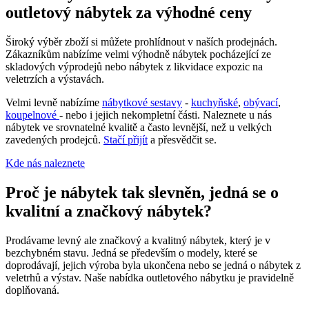
outletový nábytek za výhodné ceny
Široký výběr zboží si můžete prohlídnout v naších prodejnách.
Zákazníkům nabízíme velmi výhodně nábytek pocházející ze
skladových výprodejů nebo nábytek z likvidace expozic na
veletrzích a výstavách.
Velmi levně nabízíme
nábytkové sestavy
-
kuchyňské
,
obývací
,
koupelnové
- nebo i jejich nekompletní části. Naleznete u nás
nábytek ve srovnatelné kvalitě a často levnější, než u velkých
zavedených prodejců.
Stačí přijít
a přesvědčit se.
Kde nás naleznete
Proč je nábytek tak slevněn, jedná se o
kvalitní a značkový nábytek?
Prodávame levný ale značkový a kvalitný nábytek, který je v
bezchybném stavu. Jedná se především o modely, které se
doprodávají, jejich výroba byla ukončena nebo se jedná o nábytek z
veletrhů a výstav. Naše nabídka outletového nábytku je pravidelně
doplňovaná.