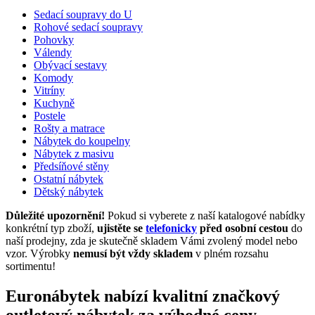
Sedací soupravy do U
Rohové sedací soupravy
Pohovky
Válendy
Obývací sestavy
Komody
Vitríny
Kuchyně
Postele
Rošty a matrace
Nábytek do koupelny
Nábytek z masivu
Předsíňové stěny
Ostatní nábytek
Dětský nábytek
Důležité upozornění!
Pokud si vyberete z naší katalogové nabídky
konkrétní typ zboží,
ujistěte se
telefonicky
před osobní cestou
do
naší prodejny, zda je skutečně skladem Vámi zvolený model nebo
vzor. Výrobky
nemusí být vždy skladem
v plném rozsahu
sortimentu!
Euronábytek nabízí kvalitní značkový