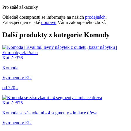
Pro stálé zákazníky
Ohledně dostupnosti se informujte na našich
prodejnách
.
Zabezpečujeme také
dopravu
Vámi zakoupeného zboží.
Další produkty z kategorie Komody
Kat. č.:336
Komoda
Vyrobeno v EU
od 720,-
Kat. č.:575
Komoda se zásuvkami - 4 segmenty - imitace dřeva
Vyrobeno v EU