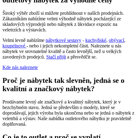
outletový nábytek za výhodné ceny
Široký výběr zboží si můžete prohlídnout v naších prodejnách.
Zákazníkům nabízíme velmi výhodně nábytek pocházející ze
skladových výprodejů nebo nábytek z likvidace expozic na
veletrzích a výstavách.
Velmi levně nabízíme
nábytkové sestavy
-
kuchyňské
,
obývací
,
koupelnové
- nebo i jejich nekompletní části. Naleznete u nás
nábytek ve srovnatelné kvalitě a často levnější, než u velkých
zavedených prodejců.
Stačí přijít
a přesvědčit se.
Kde nás naleznete
Proč je nábytek tak slevněn, jedná se o
kvalitní a značkový nábytek?
Prodávame levný ale značkový a kvalitný nábytek, který je v
bezchybném stavu. Jedná se především o modely, které se
doprodávají, jejich výroba byla ukončena nebo se jedná o nábytek z
veletrhů a výstav. Naše nabídka outletového nábytku je pravidelně
doplňovaná.
Co je to outlet a proč se vyplatí