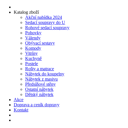
Katalog zboží
Akční nabídka 2024
Sedací soupravy do U
Rohové sedací soupravy
Pohovky
Válendy
Obývací sestavy
Komody
Vitríny
Kuchyně
Postele
Rošty a matrace
Nábytek do koupelny
Nábytek z masivu
Předsíňové stěny
Ostatní nábytek
Dětský nábytek
Akce
Doprava a ceník dopravy
Kontakt