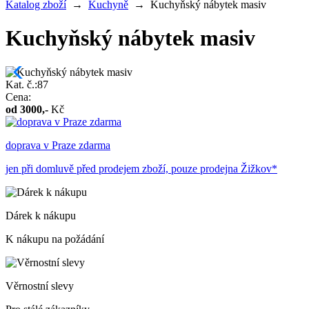
Katalog zboží
→
Kuchyně
→
Kuchyňský nábytek masiv
Kuchyňský nábytek masiv
Kat. č.:87
Cena:
od
3000
,-
Kč
doprava v Praze zdarma
jen při domluvě před prodejem zboží, pouze prodejna Žižkov*
Dárek k nákupu
K nákupu na požádání
Věrnostní slevy