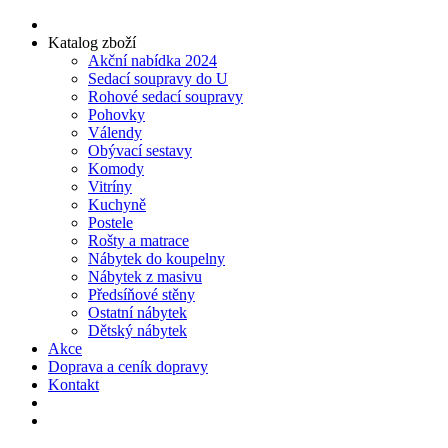
Katalog zboží
Akční nabídka 2024
Sedací soupravy do U
Rohové sedací soupravy
Pohovky
Válendy
Obývací sestavy
Komody
Vitríny
Kuchyně
Postele
Rošty a matrace
Nábytek do koupelny
Nábytek z masivu
Předsíňové stěny
Ostatní nábytek
Dětský nábytek
Akce
Doprava a ceník dopravy
Kontakt