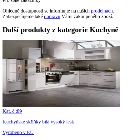
Pro stálé zákazníky
Ohledně dostupnosti se informujte na našich
prodejnách
.
Zabezpečujeme také
dopravu
Vámi zakoupeného zboží.
Další produkty z kategorie Kuchyně
Kat. č.:89
Kuchyňské skříňky bílá vysoký lesk
Vyrobeno v EU