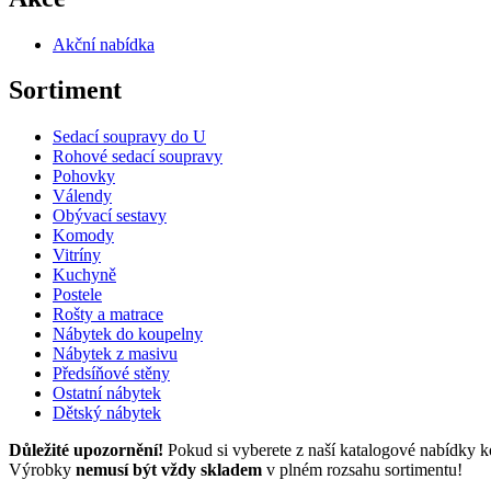
Akční nabídka
Sortiment
Sedací soupravy do U
Rohové sedací soupravy
Pohovky
Válendy
Obývací sestavy
Komody
Vitríny
Kuchyně
Postele
Rošty a matrace
Nábytek do koupelny
Nábytek z masivu
Předsíňové stěny
Ostatní nábytek
Dětský nábytek
Důležité upozornění!
Pokud si vyberete z naší katalogové nabídky k
Výrobky
nemusí být vždy skladem
v plném rozsahu sortimentu!