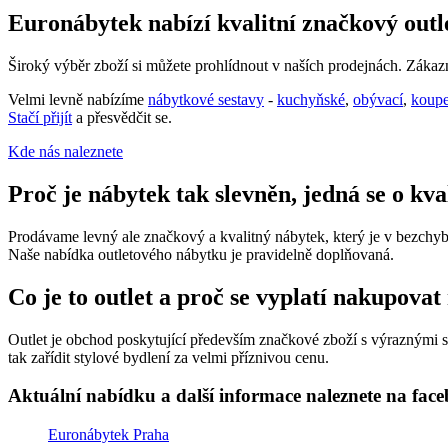
Euronábytek nabízí kvalitní značkový out
Široký výběr zboží si můžete prohlídnout v naších prodejnách. Záka
Velmi levně nabízíme
nábytkové sestavy
-
kuchyňské
,
obývací
,
koup
Stačí přijít
a přesvědčit se.
Kde nás naleznete
Proč je nábytek tak slevněn, jedná se o kv
Prodávame levný ale značkový a kvalitný nábytek, který je v bezchybn
Naše nabídka outletového nábytku je pravidelně doplňovaná.
Co je to outlet a proč se vyplatí nakupovat
Outlet je obchod poskytující především značkové zboží s výraznými sle
tak zařídit stylové bydlení za velmi příznivou cenu.
Aktuální nabídku a další informace naleznete na fac
Euronábytek Praha