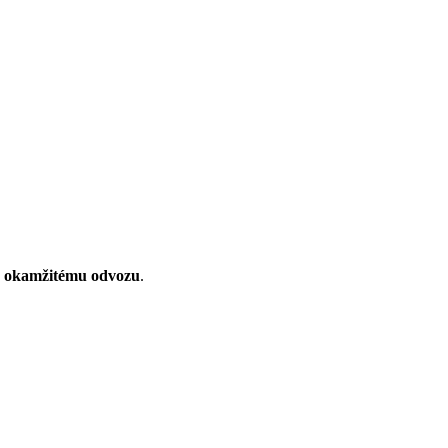
k
okamžitému odvozu
.