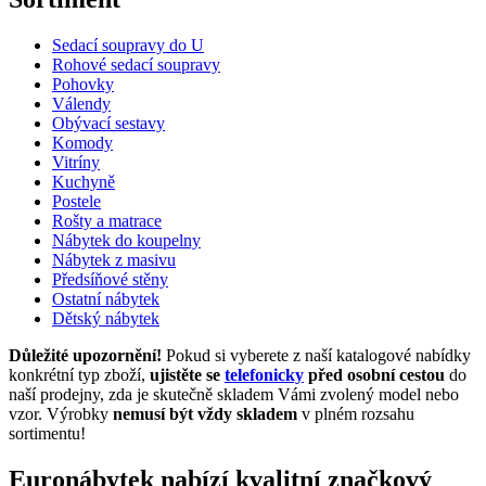
Sedací soupravy do U
Rohové sedací soupravy
Pohovky
Válendy
Obývací sestavy
Komody
Vitríny
Kuchyně
Postele
Rošty a matrace
Nábytek do koupelny
Nábytek z masivu
Předsíňové stěny
Ostatní nábytek
Dětský nábytek
Důležité upozornění!
Pokud si vyberete z naší katalogové nabídky
konkrétní typ zboží,
ujistěte se
telefonicky
před osobní cestou
do
naší prodejny, zda je skutečně skladem Vámi zvolený model nebo
vzor. Výrobky
nemusí být vždy skladem
v plném rozsahu
sortimentu!
Euronábytek nabízí kvalitní značkový