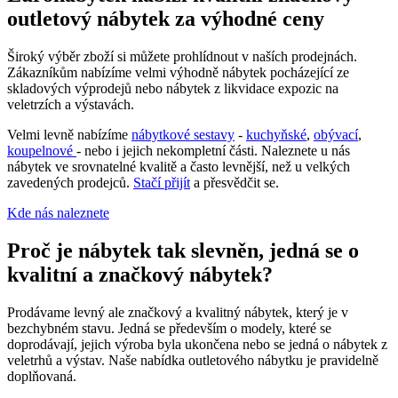
outletový nábytek za výhodné ceny
Široký výběr zboží si můžete prohlídnout v naších prodejnách.
Zákazníkům nabízíme velmi výhodně nábytek pocházející ze
skladových výprodejů nebo nábytek z likvidace expozic na
veletrzích a výstavách.
Velmi levně nabízíme
nábytkové sestavy
-
kuchyňské
,
obývací
,
koupelnové
- nebo i jejich nekompletní části. Naleznete u nás
nábytek ve srovnatelné kvalitě a často levnější, než u velkých
zavedených prodejců.
Stačí přijít
a přesvědčit se.
Kde nás naleznete
Proč je nábytek tak slevněn, jedná se o
kvalitní a značkový nábytek?
Prodávame levný ale značkový a kvalitný nábytek, který je v
bezchybném stavu. Jedná se především o modely, které se
doprodávají, jejich výroba byla ukončena nebo se jedná o nábytek z
veletrhů a výstav. Naše nabídka outletového nábytku je pravidelně
doplňovaná.