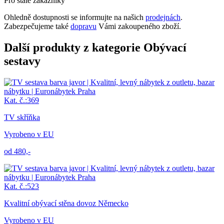
Pro stálé zákazníky
Ohledně dostupnosti se informujte na našich
prodejnách
.
Zabezpečujeme také
dopravu
Vámi zakoupeného zboží.
Další produkty z kategorie Obývací
sestavy
Kat. č.:369
TV skříňka
Vyrobeno v EU
od 480,-
Kat. č.:523
Kvalitní obývací stěna dovoz Německo
Vyrobeno v EU