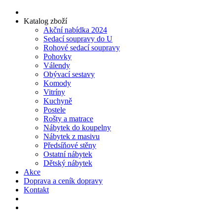
Katalog zboží
Akční nabídka 2024
Sedací soupravy do U
Rohové sedací soupravy
Pohovky
Válendy
Obývací sestavy
Komody
Vitríny
Kuchyně
Postele
Rošty a matrace
Nábytek do koupelny
Nábytek z masivu
Předsíňové stěny
Ostatní nábytek
Dětský nábytek
Akce
Doprava a ceník dopravy
Kontakt