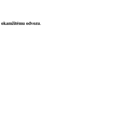
k
okamžitému odvozu
.