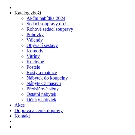
Katalog zboží
Akční nabídka 2024
Sedací soupravy do U
Rohové sedací soupravy
Pohovky
Válendy
Obývací sestavy
Komody
Vitríny
Kuchyně
Postele
Rošty a matrace
Nábytek do koupelny
Nábytek z masivu
Předsíňové stěny
Ostatní nábytek
Dětský nábytek
Akce
Doprava a ceník dopravy
Kontakt