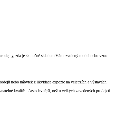
prodejny, zda je skutečně skladem Vámi zvolený model nebo vzor.
dejů nebo nábytek z likvidace expozic na veletrzích a výstavách.
ovnatelné kvalitě a často levnější, než u velkých zavedených prodejců.