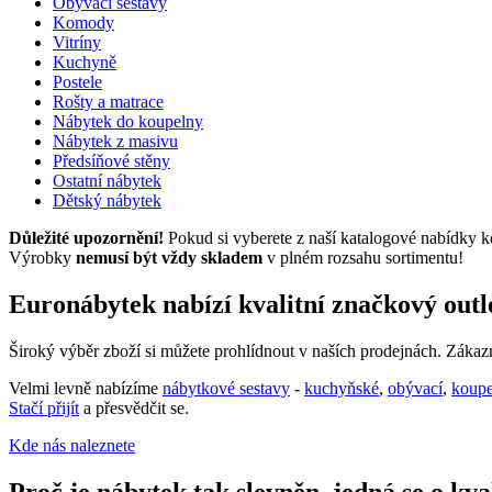
Obývací sestavy
Komody
Vitríny
Kuchyně
Postele
Rošty a matrace
Nábytek do koupelny
Nábytek z masivu
Předsíňové stěny
Ostatní nábytek
Dětský nábytek
Důležité upozornění!
Pokud si vyberete z naší katalogové nabídky k
Výrobky
nemusí být vždy skladem
v plném rozsahu sortimentu!
Euronábytek nabízí kvalitní značkový out
Široký výběr zboží si můžete prohlídnout v naších prodejnách. Záka
Velmi levně nabízíme
nábytkové sestavy
-
kuchyňské
,
obývací
,
koup
Stačí přijít
a přesvědčit se.
Kde nás naleznete