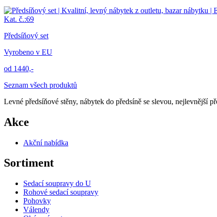
Kat. č.:69
Předsíňový set
Vyrobeno v EU
od 1440,-
Seznam všech produktů
Levné předsíňové stěny, nábytek do předsíně se slevou, nejlevnější př
Akce
Akční nabídka
Sortiment
Sedací soupravy do U
Rohové sedací soupravy
Pohovky
Válendy