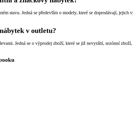
alitní a značkový nábytek?
ém stavu. Jedná se především o modely, které se doprodávají, jejich v
 nábytek v outletu?
vami. Jedná se o výprodej zboží, které se již nevyrábí, sezónní zboží,
ebooku