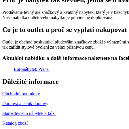
Proč je nábytek tak slevněn, jedná se o kv
Prodávame levný ale značkový a kvalitný nábytek, který je v bezchybn
Naše nabídka outletového nábytku je pravidelně doplňovaná.
Co je to outlet a proč se vyplatí nakupovat
Outlet je obchod poskytující především značkové zboží s výraznými sle
tak zařídit stylové bydlení za velmi příznivou cenu.
Aktuální nabídku a další informace naleznete na fac
Euronábytek Praha
Důležité informace
Obchodní podmínky
Doprava a ceník dopravy
Starostlivost o nábytek a kůži
Katalog zboží