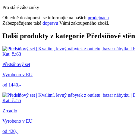
Pro stálé zákazníky
Ohledně dostupnosti se informujte na našich
prodejnách
.
Zabezpečujeme také
dopravu
Vámi zakoupeného zboží.
Další produkty z kategorie Předsíňové stě
Kat. č.:63
Předsíňový set
Vyrobeno v EU
od 1440,-
Kat. č.:55
Zrcadlo
Vyrobeno v EU
od 420,-