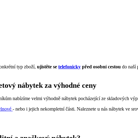
onkrétní typ zboží,
ujistěte se
telefonicky
před osobní cestou
do naší 
letový nábytek za výhodné ceny
zníkům nabízíme velmi výhodně nábytek pocházející ze skladových výpro
elnové
- nebo i jejich nekompletní části. Naleznete u nás nábytek ve sr