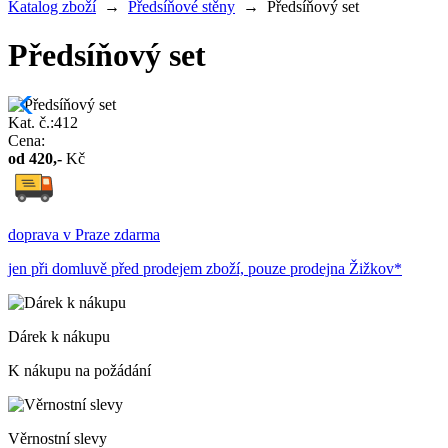
Katalog zboží
→
Předsíňové stěny
→
Předsíňový set
Předsíňový set
Kat. č.:412
Cena:
od
420
,-
Kč
doprava v Praze zdarma
jen při domluvě před prodejem zboží, pouze prodejna Žižkov*
Dárek k nákupu
K nákupu na požádání
Věrnostní slevy