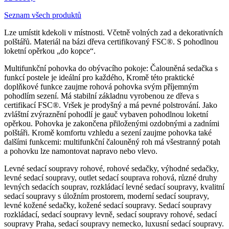
Seznam všech produktů
Lze umístit kdekoli v místnosti. Včetně volných zad a dekorativních
polštářů. Materiál na bázi dřeva certifikovaný FSC®. S pohodlnou
loketní opěrkou „do kopce“.
Multifunkční pohovka do obývacího pokoje: Čalouněná sedačka s
funkcí postele je ideální pro každého, Kromě této praktické
doplňkové funkce zaujme rohová pohovka svým příjemným
pohodlím sezení. Má stabilní základnu vyrobenou ze dřeva s
certifikací FSC®. Vršek je prodyšný a má pevné polstrování. Jako
zvláštní zvýraznění pohodlí je gauč vybaven pohodlnou loketní
opěrkou. Pohovka je zakončena přiloženými ozdobnými a zadními
polštáři. Kromě komfortu vzhledu a sezení zaujme pohovka také
dalšími funkcemi: multifunkční čalouněný roh má všestranný potah
a pohovku lze namontovat napravo nebo vlevo.
Levné sedací soupravy rohové, rohové sedačky, výhodné sedačky,
levné sedací soupravy, outlet sedací souprava rohová, různé druhy
levných sedacích souprav, rozkládací levné sedací soupravy, kvalitní
sedací soupravy s úložním prostorem, moderní sedací soupravy‎,
levné kožené sedačky, kožené sedací soupravy. Sedací soupravy
rozkládací, sedací soupravy levně, sedací soupravy rohové, sedací
soupravy Praha, sedací soupravy nemecko, luxusní sedací soupravy.