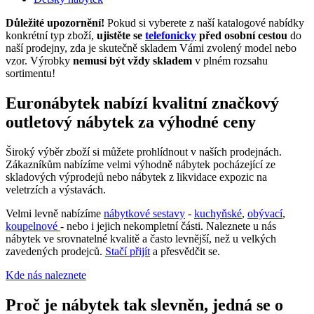
Důležité upozornění!
Pokud si vyberete z naší katalogové nabídky
konkrétní typ zboží,
ujistěte se
telefonicky
před osobní cestou
do
naší prodejny, zda je skutečně skladem Vámi zvolený model nebo
vzor. Výrobky
nemusí být vždy skladem
v plném rozsahu
sortimentu!
Euronábytek nabízí kvalitní značkový
outletový nábytek za výhodné ceny
Široký výběr zboží si můžete prohlídnout v naších prodejnách.
Zákazníkům nabízíme velmi výhodně nábytek pocházející ze
skladových výprodejů nebo nábytek z likvidace expozic na
veletrzích a výstavách.
Velmi levně nabízíme
nábytkové sestavy
-
kuchyňské
,
obývací
,
koupelnové
- nebo i jejich nekompletní části. Naleznete u nás
nábytek ve srovnatelné kvalitě a často levnější, než u velkých
zavedených prodejců.
Stačí přijít
a přesvědčit se.
Kde nás naleznete
Proč je nábytek tak slevněn, jedná se o