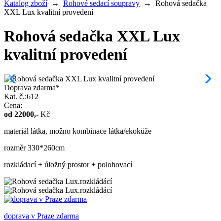
Katalog zboží
→
Rohové sedací soupravy
→
Rohová sedačka
XXL Lux kvalitní provedení
Rohová sedačka XXL Lux
kvalitní provedení
Doprava zdarma*
Kat. č.:612
Cena:
od
22000
,-
Kč
materiál látka, možno kombinace látka/ekokůže
rozměr 330*260cm
rozkládací + úložný prostor + polohovací
doprava v Praze zdarma