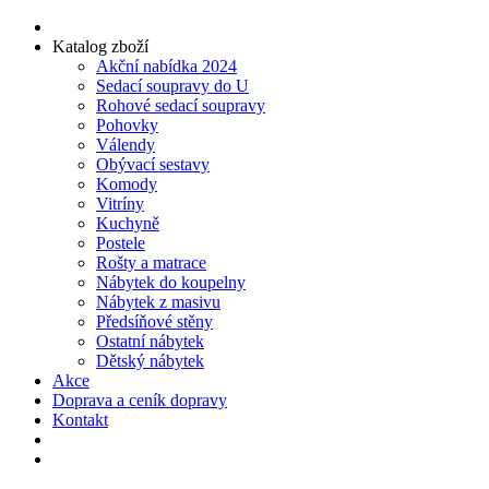
Katalog zboží
Akční nabídka 2024
Sedací soupravy do U
Rohové sedací soupravy
Pohovky
Válendy
Obývací sestavy
Komody
Vitríny
Kuchyně
Postele
Rošty a matrace
Nábytek do koupelny
Nábytek z masivu
Předsíňové stěny
Ostatní nábytek
Dětský nábytek
Akce
Doprava a ceník dopravy
Kontakt