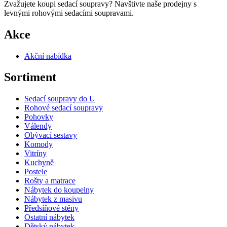
Zvažujete koupi sedací soupravy? Navštivte naše prodejny s
levnými rohovými sedacími soupravami.
Akce
Akční nabídka
Sortiment
Sedací soupravy do U
Rohové sedací soupravy
Pohovky
Válendy
Obývací sestavy
Komody
Vitríny
Kuchyně
Postele
Rošty a matrace
Nábytek do koupelny
Nábytek z masivu
Předsíňové stěny
Ostatní nábytek
Dětský nábytek