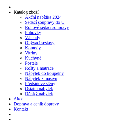
Katalog zboží
Akční nabídka 2024
Sedací soupravy do U
Rohové sedací soupravy
Pohovky
Válendy
Obývací sestavy
Komody
Vitríny
Kuchyně
Postele
Rošty a matrace
Nábytek do koupelny
Nábytek z masivu
Předsíňové stěny
Ostatní nábytek
Dětský nábytek
Akce
Doprava a ceník dopravy
Kontakt