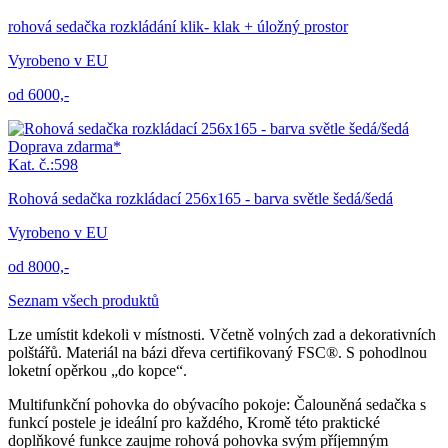
rohová sedačka rozkládání klik- klak + úložný prostor
Vyrobeno v EU
od 6000,-
Doprava zdarma*
Kat. č.:598
Rohová sedačka rozkládací 256x165 - barva světle šedá/šedá
Vyrobeno v EU
od 8000,-
Seznam všech produktů
Lze umístit kdekoli v místnosti. Včetně volných zad a dekorativních
polštářů. Materiál na bázi dřeva certifikovaný FSC®. S pohodlnou
loketní opěrkou „do kopce“.
Multifunkční pohovka do obývacího pokoje: Čalouněná sedačka s
funkcí postele je ideální pro každého, Kromě této praktické
doplňkové funkce zaujme rohová pohovka svým příjemným