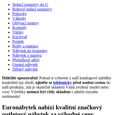
Sedací soupravy do U
Rohové sedací soupravy
Pohovky
Válendy
Obývací sestavy
Komody
Vitríny
Kuchyně
Postele
Rošty a matrace
Nábytek do koupelny
Nábytek z masivu
Předsíňové stěny
Ostatní nábytek
Dětský nábytek
Důležité upozornění!
Pokud si vyberete z naší katalogové nabídky
konkrétní typ zboží,
ujistěte se
telefonicky
před osobní cestou
do
naší prodejny, zda je skutečně skladem Vámi zvolený model nebo
vzor. Výrobky
nemusí být vždy skladem
v plném rozsahu
sortimentu!
Euronábytek nabízí kvalitní značkový
outletový nábytek za výhodné ceny