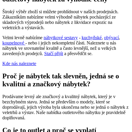
Široký výběr zboží si můžete prohlídnout v naších prodejnách.
Zákazníkům nabízíme velmi výhodně nábytek pocházející ze
skladových výprodejů nebo nábytek z likvidace expozic na
veletrzích a výstavách.
Velmi levně nabízíme
nábytkové sestavy
-
kuchyňské
,
obývací
,
koupelnové
- nebo i jejich nekompletní části. Naleznete u nás
nábytek ve srovnatelné kvalitě a často levnější, než u velkých
zavedených prodejců.
Stačí přijít
a přesvědčit se.
Kde nás naleznete
Proč je nábytek tak slevněn, jedná se o
kvalitní a značkový nábytek?
Prodávame levný ale značkový a kvalitný nábytek, který je v
bezchybném stavu. Jedná se především o modely, které se
doprodávají, jejich výroba byla ukončena nebo se jedná o nábytek z
veletrhů a výstav. Naše nabídka outletového nábytku je pravidelně
doplňovaná.
Co je to outlet a proč se vyplatí