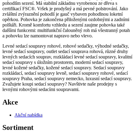
pohodlím sezení. Má stabilní základnu vyrobenou ze dřeva s
certifikací FSC®. Vršek je prodyšný a má pevné polstrování. Jako
zvláštní zvýraznění pohodlí je gauč vybaven pohodlnou loketní
opěrkou. Pohovka je zakončena přiloženými ozdobnými a zadními
polštáři. Kromě komfortu vzhledu a sezení zaujme pohovka také
dalšími funkcemi: multifunkční čalouněný roh má všestranný potah
a pohovku lze namontovat napravo nebo vlevo.
Levné sedací soupravy rohové, rohové sedačky, výhodné sedačky,
levné sedací soupravy, outlet sedací souprava rohová, různé druhy
levných sedacích souprav, rozkládací levné sedací soupravy, kvalitní
sedací soupravy s úložním prostorem, moderní sedací soupravy‎,
levné kožené sedačky, kožené sedací soupravy. Sedací soupravy
rozkládací, sedací soupravy levně, sedací soupravy rohové, sedací
soupravy Praha, sedací soupravy nemecko, luxusní sedací soupravy.
Zvažujete koupi sedací soupravy? Navštivte naše prodejny s
levnými rohovými sedacími soupravami.
Akce
Akční nabídka
Sortiment