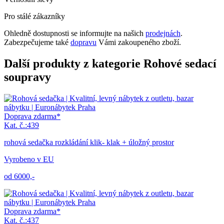
Pro stálé zákazníky
Ohledně dostupnosti se informujte na našich
prodejnách
.
Zabezpečujeme také
dopravu
Vámi zakoupeného zboží.
Další produkty z kategorie Rohové sedací
soupravy
Doprava zdarma*
Kat. č.:439
rohová sedačka rozkládání klik- klak + úložný prostor
Vyrobeno v EU
od 6000,-
Doprava zdarma*
Kat. č.:437