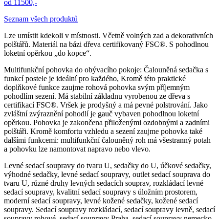
od 11500,-
Seznam všech produktů
Lze umístit kdekoli v místnosti. Včetně volných zad a dekorativních
polštářů. Materiál na bázi dřeva certifikovaný FSC®. S pohodlnou
loketní opěrkou „do kopce“.
Multifunkční pohovka do obývacího pokoje: Čalouněná sedačka s
funkcí postele je ideální pro každého, Kromě této praktické
doplňkové funkce zaujme rohová pohovka svým příjemným
pohodlím sezení. Má stabilní základnu vyrobenou ze dřeva s
certifikací FSC®. Vršek je prodyšný a má pevné polstrování. Jako
zvláštní zvýraznění pohodlí je gauč vybaven pohodlnou loketní
opěrkou. Pohovka je zakončena přiloženými ozdobnými a zadními
polštáři. Kromě komfortu vzhledu a sezení zaujme pohovka také
dalšími funkcemi: multifunkční čalouněný roh má všestranný potah
a pohovku lze namontovat napravo nebo vlevo.
Levné sedací soupravy do tvaru U, sedačky do U, účkové sedačky,
výhodné sedačky, levné sedací soupravy, outlet sedací souprava do
tvaru U, různé druhy levných sedacích souprav, rozkládací levné
sedací soupravy, kvalitní sedací soupravy s úložním prostorem,
moderní sedací soupravy‎, levné kožené sedačky, kožené sedací
soupravy. Sedací soupravy rozkládací, sedací soupravy levně, sedací
soupravy rohové, sedací soupravy Praha, sedací soupravy nemecko,