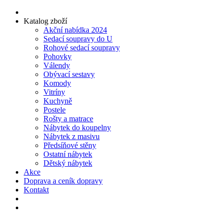
Katalog zboží
Akční nabídka 2024
Sedací soupravy do U
Rohové sedací soupravy
Pohovky
Válendy
Obývací sestavy
Komody
Vitríny
Kuchyně
Postele
Rošty a matrace
Nábytek do koupelny
Nábytek z masivu
Předsíňové stěny
Ostatní nábytek
Dětský nábytek
Akce
Doprava a ceník dopravy
Kontakt