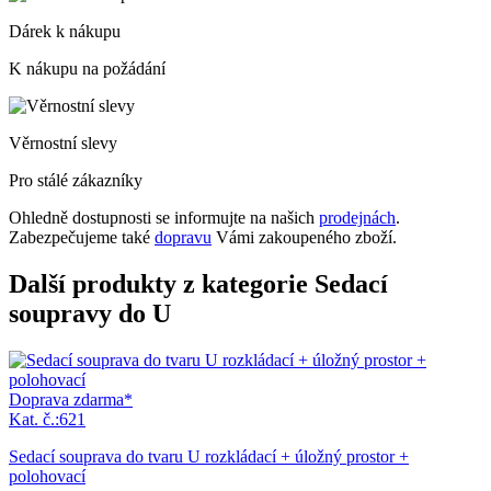
Dárek k nákupu
K nákupu na požádání
Věrnostní slevy
Pro stálé zákazníky
Ohledně dostupnosti se informujte na našich
prodejnách
.
Zabezpečujeme také
dopravu
Vámi zakoupeného zboží.
Další produkty z kategorie Sedací
soupravy do U
Doprava zdarma*
Kat. č.:621
Sedací souprava do tvaru U rozkládací + úložný prostor +
polohovací