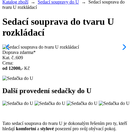
Katalog zboží
→
Sedací soupravy do U
→
Sedací souprava do
tvaru U rozkládací
Sedací souprava do tvaru U
rozkládací
Doprava zdarma*
Kat. č.:609
Cena:
od
12000
,-
Kč
Další provedení sedačky do U
Tato sedací souprava do tvaru U je dokonalým řešením pro ty, kteří
hledají
komfortní
a
stylové
posezení pro svůj obývací pokoj.