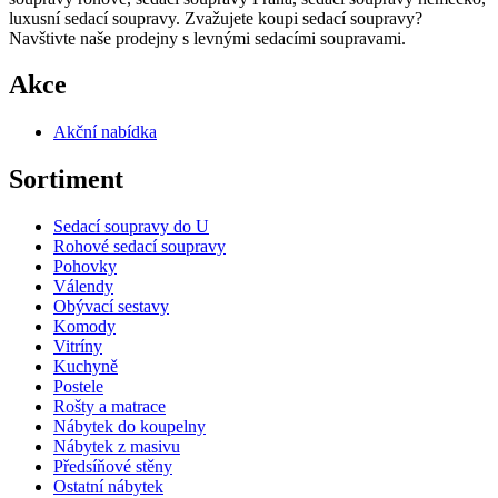
luxusní sedací soupravy. Zvažujete koupi sedací soupravy?
Navštivte naše prodejny s levnými sedacími soupravami.
Akce
Akční nabídka
Sortiment
Sedací soupravy do U
Rohové sedací soupravy
Pohovky
Válendy
Obývací sestavy
Komody
Vitríny
Kuchyně
Postele
Rošty a matrace
Nábytek do koupelny
Nábytek z masivu
Předsíňové stěny
Ostatní nábytek