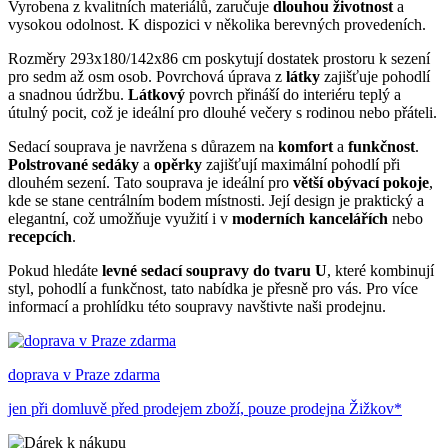
Vyrobena z kvalitních materiálů, zaručuje
dlouhou životnost
a
vysokou odolnost. K dispozici v několika berevných provedeních.
Rozměry 293x180/142x86 cm poskytují dostatek prostoru k sezení
pro sedm až osm osob. Povrchová úprava z
látky
zajišťuje pohodlí
a snadnou údržbu.
Látkový
povrch přináší do interiéru teplý a
útulný pocit, což je ideální pro dlouhé večery s rodinou nebo přáteli.
Sedací souprava je navržena s důrazem na
komfort
a
funkčnost
.
Polstrované sedáky
a
opěrky
zajišťují maximální pohodlí při
dlouhém sezení. Tato souprava je ideální pro
větší obývací pokoje
,
kde se stane centrálním bodem místnosti. Její design je praktický a
elegantní, což umožňuje využití i v
moderních kancelářích
nebo
recepcích
.
Pokud hledáte
levné sedací soupravy do tvaru U
, které kombinují
styl, pohodlí a funkčnost, tato nabídka je přesně pro vás. Pro více
informací a prohlídku této soupravy navštivte naši prodejnu.
doprava v Praze zdarma
jen při domluvě před prodejem zboží, pouze prodejna Žižkov*