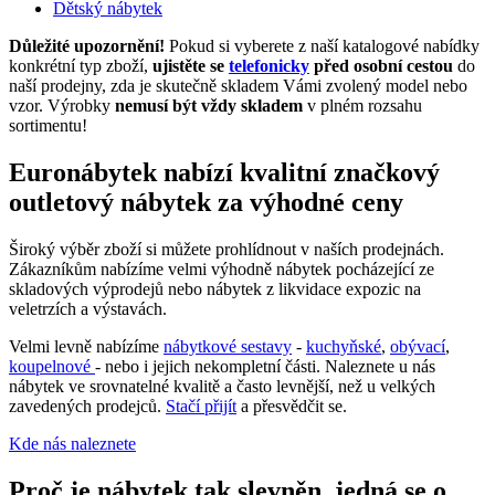
Dětský nábytek
Důležité upozornění!
Pokud si vyberete z naší katalogové nabídky
konkrétní typ zboží,
ujistěte se
telefonicky
před osobní cestou
do
naší prodejny, zda je skutečně skladem Vámi zvolený model nebo
vzor. Výrobky
nemusí být vždy skladem
v plném rozsahu
sortimentu!
Euronábytek nabízí kvalitní značkový
outletový nábytek za výhodné ceny
Široký výběr zboží si můžete prohlídnout v naších prodejnách.
Zákazníkům nabízíme velmi výhodně nábytek pocházející ze
skladových výprodejů nebo nábytek z likvidace expozic na
veletrzích a výstavách.
Velmi levně nabízíme
nábytkové sestavy
-
kuchyňské
,
obývací
,
koupelnové
- nebo i jejich nekompletní části. Naleznete u nás
nábytek ve srovnatelné kvalitě a často levnější, než u velkých
zavedených prodejců.
Stačí přijít
a přesvědčit se.
Kde nás naleznete
Proč je nábytek tak slevněn, jedná se o