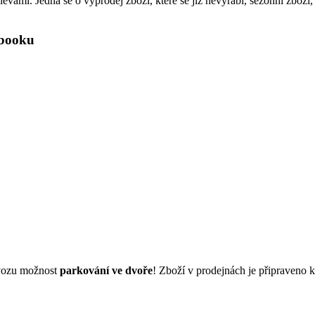
vami. Jedná se o výprodej zboží, které se již nevyrábí, sezónní zboží,
ebooku
dvozu možnost
parkování ve dvoře
! Zboží v prodejnách je připraveno 