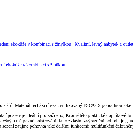
ení ekokůže v kombinaci s žinilkou
polštářů. Materiál na bázi dřeva certifikovaný FSC®. S pohodlnou loke
kcí postele je ideální pro každého, Kromě této praktické doplňkové
rodyšný a má pevné polstrování. Jako zvláštní zvýraznění pohodlí je 
a sezení zaujme pohovka také dalšími funkcemi: multifunkční čalouně