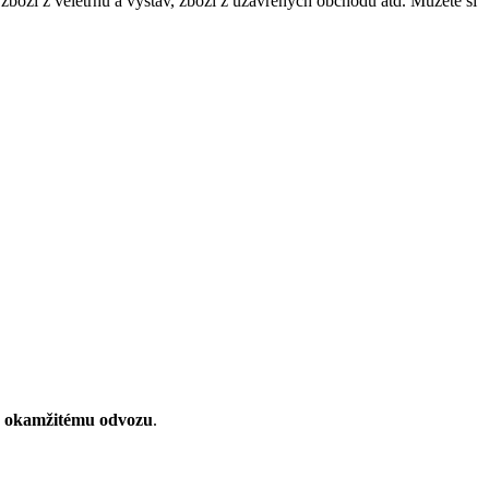
 zboží z veletrhů a výstav, zboží z uzavřených obchodů atd. Můžete si
k
okamžitému odvozu
.