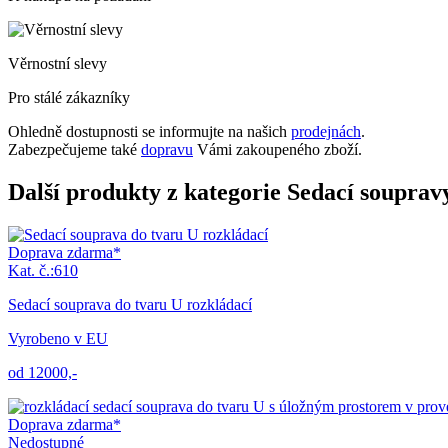
Věrnostní slevy
Pro stálé zákazníky
Ohledně dostupnosti se informujte na našich
prodejnách
.
Zabezpečujeme také
dopravu
Vámi zakoupeného zboží.
Další produkty z kategorie Sedací souprav
Doprava zdarma*
Kat. č.:610
Sedací souprava do tvaru U rozkládací
Vyrobeno v EU
od 12000,-
Doprava zdarma*
Nedostupné