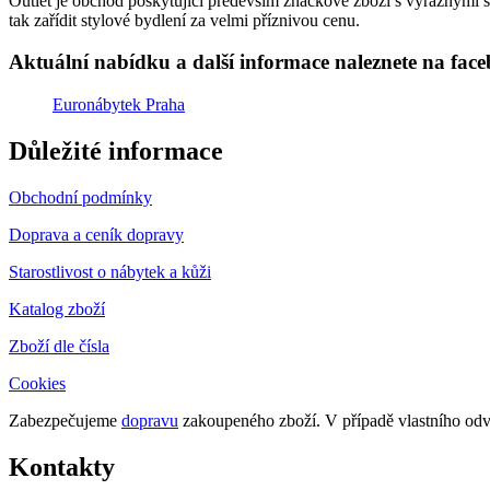
Outlet je obchod poskytující především značkové zboží s výraznými sle
tak zařídit stylové bydlení za velmi příznivou cenu.
Aktuální nabídku a další informace naleznete na fac
Euronábytek Praha
Důležité informace
Obchodní podmínky
Doprava a ceník dopravy
Starostlivost o nábytek a kůži
Katalog zboží
Zboží dle čísla
Cookies
Zabezpečujeme
dopravu
zakoupeného zboží. V případě vlastního o
Kontakty