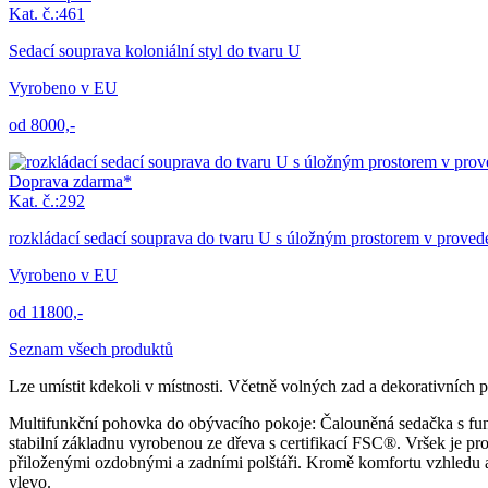
Kat. č.:461
Sedací souprava koloniální styl do tvaru U
Vyrobeno v EU
od 8000,-
Doprava zdarma*
Kat. č.:292
rozkládací sedací souprava do tvaru U s úložným prostorem v proved
Vyrobeno v EU
od 11800,-
Seznam všech produktů
Lze umístit kdekoli v místnosti. Včetně volných zad a dekorativních 
Multifunkční pohovka do obývacího pokoje: Čalouněná sedačka s fun
stabilní základnu vyrobenou ze dřeva s certifikací FSC®. Vršek je p
přiloženými ozdobnými a zadními polštáři. Kromě komfortu vzhledu 
vlevo.