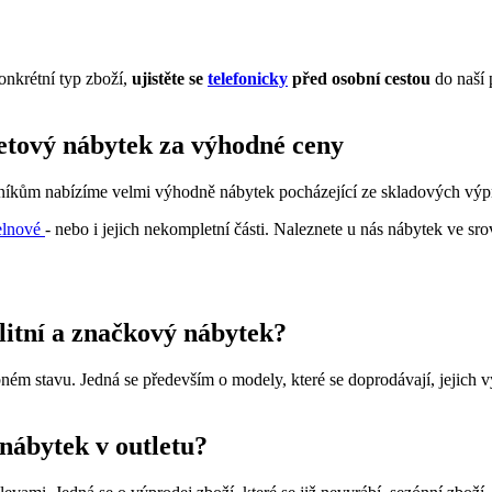
onkrétní typ zboží,
ujistěte se
telefonicky
před osobní cestou
do naší 
letový nábytek za výhodné ceny
zníkům nabízíme velmi výhodně nábytek pocházející ze skladových výpro
elnové
- nebo i jejich nekompletní části. Naleznete u nás nábytek ve sr
alitní a značkový nábytek?
ém stavu. Jedná se především o modely, které se doprodávají, jejich v
 nábytek v outletu?