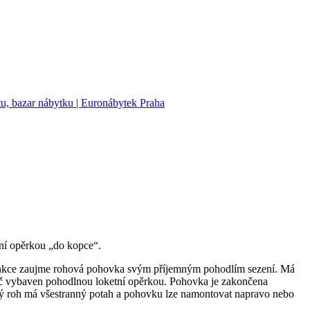
tní opěrkou „do kopce“.
 funkce zaujme rohová pohovka svým příjemným pohodlím sezení. Má
gauč vybaven pohodlnou loketní opěrkou. Pohovka je zakončena
ný roh má všestranný potah a pohovku lze namontovat napravo nebo