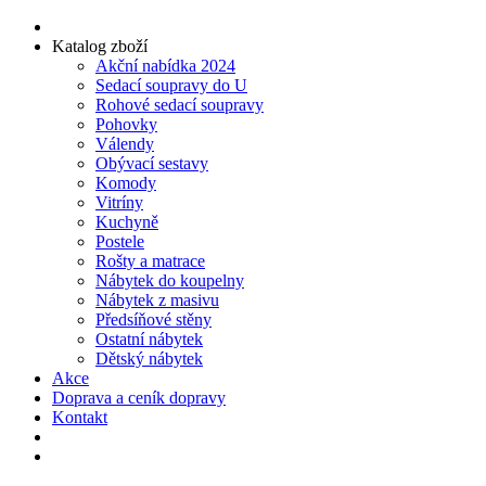
Katalog zboží
Akční nabídka 2024
Sedací soupravy do U
Rohové sedací soupravy
Pohovky
Válendy
Obývací sestavy
Komody
Vitríny
Kuchyně
Postele
Rošty a matrace
Nábytek do koupelny
Nábytek z masivu
Předsíňové stěny
Ostatní nábytek
Dětský nábytek
Akce
Doprava a ceník dopravy
Kontakt