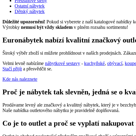
Předsíňové stěny
Ostatní nábytek
Dětský nábytek
Důležité upozornění!
Pokud si vyberete z naší katalogové nabídky k
Výrobky
nemusí být vždy skladem
v plném rozsahu sortimentu!
Euronábytek nabízí kvalitní značkový out
Široký výběr zboží si můžete prohlídnout v naších prodejnách. Záka
Velmi levně nabízíme
nábytkové sestavy
-
kuchyňské
,
obývací
,
koup
Stačí přijít
a přesvědčit se.
Kde nás naleznete
Proč je nábytek tak slevněn, jedná se o kv
Prodávame levný ale značkový a kvalitný nábytek, který je v bezchybn
Naše nabídka outletového nábytku je pravidelně doplňovaná.
Co je to outlet a proč se vyplatí nakupovat