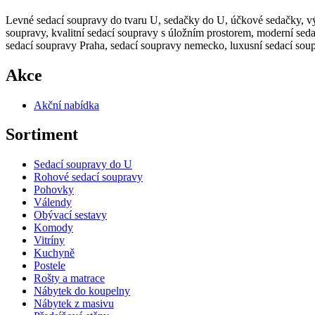
Levné sedací soupravy do tvaru U, sedačky do U, účkové sedačky, výh
soupravy, kvalitní sedací soupravy s úložním prostorem, moderní seda
sedací soupravy Praha, sedací soupravy nemecko, luxusní sedací sou
Akce
Akční nabídka
Sortiment
Sedací soupravy do U
Rohové sedací soupravy
Pohovky
Válendy
Obývací sestavy
Komody
Vitríny
Kuchyně
Postele
Rošty a matrace
Nábytek do koupelny
Nábytek z masivu