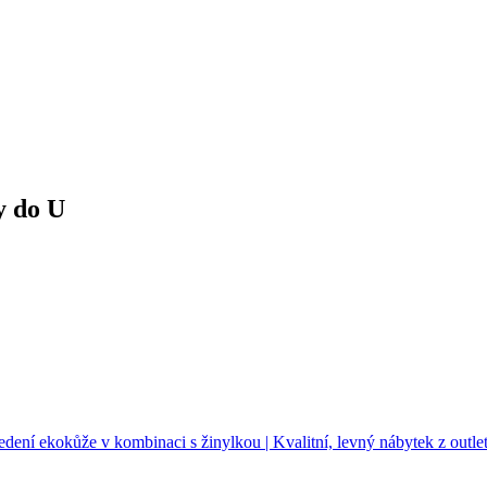
y do U