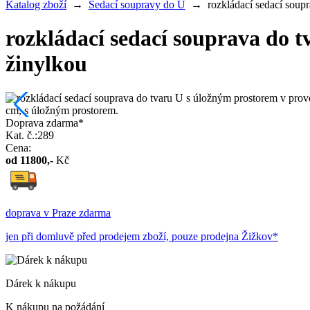
Katalog zboží
→
Sedací soupravy do U
→
rozkládací sedací soup
rozkládací sedací souprava do 
žinylkou
Doprava zdarma*
Kat. č.:289
Cena:
od
11800
,-
Kč
doprava v Praze zdarma
jen při domluvě před prodejem zboží, pouze prodejna Žižkov*
Dárek k nákupu
K nákupu na požádání