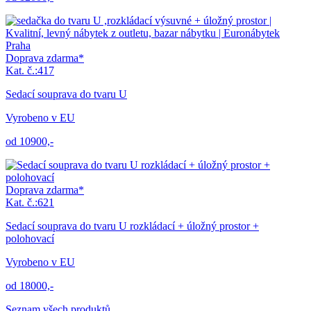
Doprava zdarma*
Kat. č.:417
Sedací souprava do tvaru U
Vyrobeno v EU
od 10900,-
Doprava zdarma*
Kat. č.:621
Sedací souprava do tvaru U rozkládací + úložný prostor +
polohovací
Vyrobeno v EU
od 18000,-
Seznam všech produktů