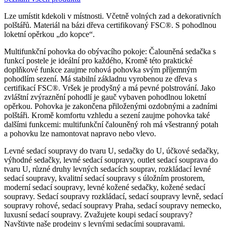
Lze umístit kdekoli v místnosti. Včetně volných zad a dekorativních
polštářů. Materiál na bázi dřeva certifikovaný FSC®. S pohodlnou
loketní opěrkou „do kopce“.
Multifunkční pohovka do obývacího pokoje: Čalouněná sedačka s
funkcí postele je ideální pro každého, Kromě této praktické
doplňkové funkce zaujme rohová pohovka svým příjemným
pohodlím sezení. Má stabilní základnu vyrobenou ze dřeva s
certifikací FSC®. Vršek je prodyšný a má pevné polstrování. Jako
zvláštní zvýraznění pohodlí je gauč vybaven pohodlnou loketní
opěrkou. Pohovka je zakončena přiloženými ozdobnými a zadními
polštáři. Kromě komfortu vzhledu a sezení zaujme pohovka také
dalšími funkcemi: multifunkční čalouněný roh má všestranný potah
a pohovku lze namontovat napravo nebo vlevo.
Levné sedací soupravy do tvaru U, sedačky do U, účkové sedačky,
výhodné sedačky, levné sedací soupravy, outlet sedací souprava do
tvaru U, různé druhy levných sedacích souprav, rozkládací levné
sedací soupravy, kvalitní sedací soupravy s úložním prostorem,
moderní sedací soupravy‎, levné kožené sedačky, kožené sedací
soupravy. Sedací soupravy rozkládací, sedací soupravy levně, sedací
soupravy rohové, sedací soupravy Praha, sedací soupravy nemecko,
luxusní sedací soupravy. Zvažujete koupi sedací soupravy?
Navštivte naše prodejny s levnými sedacími soupravami.