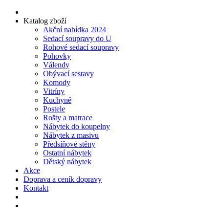
Katalog zboží
Akční nabídka 2024
Sedací soupravy do U
Rohové sedací soupravy
Pohovky
Válendy
Obývací sestavy
Komody
Vitríny
Kuchyně
Postele
Rošty a matrace
Nábytek do koupelny
Nábytek z masivu
Předsíňové stěny
Ostatní nábytek
Dětský nábytek
Akce
Doprava a ceník dopravy
Kontakt