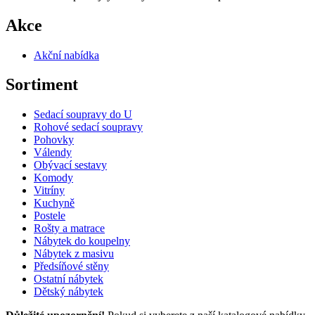
Akce
Akční nabídka
Sortiment
Sedací soupravy do U
Rohové sedací soupravy
Pohovky
Válendy
Obývací sestavy
Komody
Vitríny
Kuchyně
Postele
Rošty a matrace
Nábytek do koupelny
Nábytek z masivu
Předsíňové stěny
Ostatní nábytek
Dětský nábytek