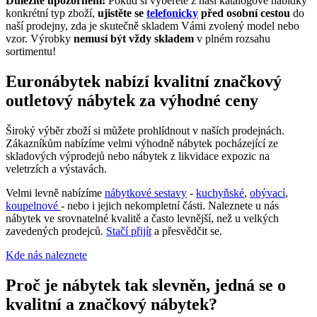
Důležité upozornění!
Pokud si vyberete z naší katalogové nabídky
konkrétní typ zboží,
ujistěte se
telefonicky
před osobní cestou
do
naší prodejny, zda je skutečně skladem Vámi zvolený model nebo
vzor. Výrobky
nemusí být vždy skladem
v plném rozsahu
sortimentu!
Euronábytek nabízí kvalitní značkový
outletový nábytek za výhodné ceny
Široký výběr zboží si můžete prohlídnout v naších prodejnách.
Zákazníkům nabízíme velmi výhodně nábytek pocházející ze
skladových výprodejů nebo nábytek z likvidace expozic na
veletrzích a výstavách.
Velmi levně nabízíme
nábytkové sestavy
-
kuchyňské
,
obývací
,
koupelnové
- nebo i jejich nekompletní části. Naleznete u nás
nábytek ve srovnatelné kvalitě a často levnější, než u velkých
zavedených prodejců.
Stačí přijít
a přesvědčit se.
Kde nás naleznete
Proč je nábytek tak slevněn, jedná se o
kvalitní a značkový nábytek?