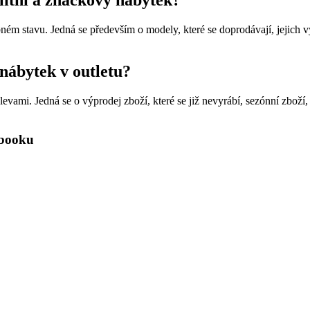
alitní a značkový nábytek?
ém stavu. Jedná se především o modely, které se doprodávají, jejich v
 nábytek v outletu?
vami. Jedná se o výprodej zboží, které se již nevyrábí, sezónní zboží,
ebooku