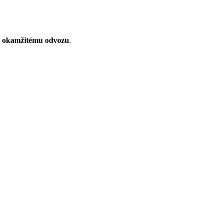
k
okamžitému odvozu
.