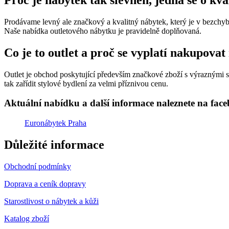
Proč je nábytek tak slevněn, jedná se o kv
Prodávame levný ale značkový a kvalitný nábytek, který je v bezchybn
Naše nabídka outletového nábytku je pravidelně doplňovaná.
Co je to outlet a proč se vyplatí nakupovat
Outlet je obchod poskytující především značkové zboží s výraznými sle
tak zařídit stylové bydlení za velmi příznivou cenu.
Aktuální nabídku a další informace naleznete na fac
Euronábytek Praha
Důležité informace
Obchodní podmínky
Doprava a ceník dopravy
Starostlivost o nábytek a kůži
Katalog zboží