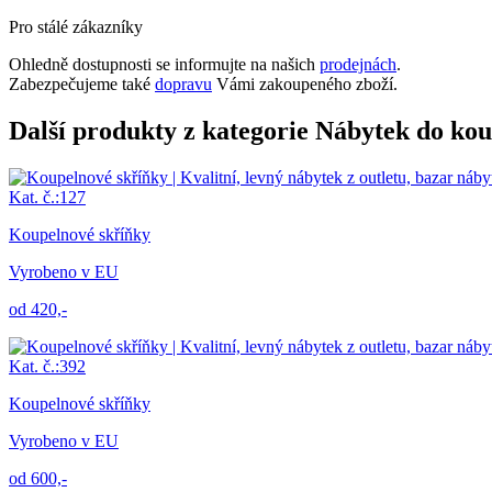
Pro stálé zákazníky
Ohledně dostupnosti se informujte na našich
prodejnách
.
Zabezpečujeme také
dopravu
Vámi zakoupeného zboží.
Další produkty z kategorie Nábytek do ko
Kat. č.:127
Koupelnové skříňky
Vyrobeno v EU
od 420,-
Kat. č.:392
Koupelnové skříňky
Vyrobeno v EU
od 600,-