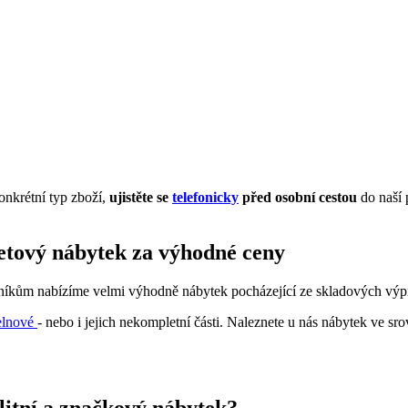
onkrétní typ zboží,
ujistěte se
telefonicky
před osobní cestou
do naší 
letový nábytek za výhodné ceny
zníkům nabízíme velmi výhodně nábytek pocházející ze skladových výpro
elnové
- nebo i jejich nekompletní části. Naleznete u nás nábytek ve sr