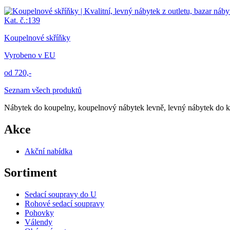
Kat. č.:139
Koupelnové skříňky
Vyrobeno v EU
od 720,-
Seznam všech produktů
Nábytek do koupelny, koupelnový nábytek levně, levný nábytek do ko
Akce
Akční nabídka
Sortiment
Sedací soupravy do U
Rohové sedací soupravy
Pohovky
Válendy