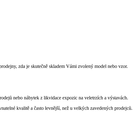
prodejny, zda je skutečně skladem Vámi zvolený model nebo vzor.
dejů nebo nábytek z likvidace expozic na veletrzích a výstavách.
ovnatelné kvalitě a často levnější, než u velkých zavedených prodejců.