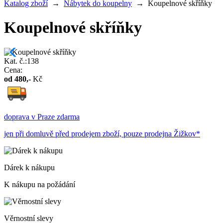
Katalog zboží
→
Nábytek do koupelny
→
Koupelnové skříňky
Koupelnové skříňky
Kat. č.:138
Cena:
od
480
,-
Kč
doprava v Praze zdarma
jen při domluvě před prodejem zboží, pouze prodejna Žižkov*
Dárek k nákupu
K nákupu na požádání
Věrnostní slevy