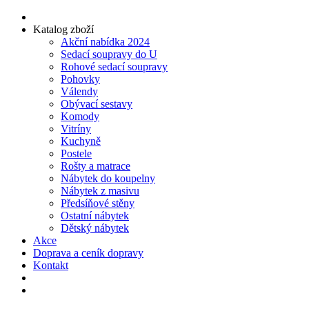
Katalog zboží
Akční nabídka 2024
Sedací soupravy do U
Rohové sedací soupravy
Pohovky
Válendy
Obývací sestavy
Komody
Vitríny
Kuchyně
Postele
Rošty a matrace
Nábytek do koupelny
Nábytek z masivu
Předsíňové stěny
Ostatní nábytek
Dětský nábytek
Akce
Doprava a ceník dopravy
Kontakt