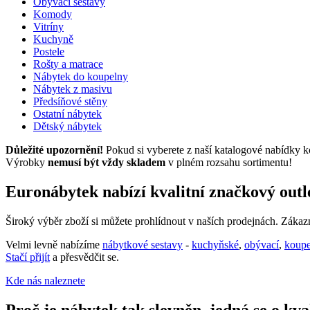
Obývací sestavy
Komody
Vitríny
Kuchyně
Postele
Rošty a matrace
Nábytek do koupelny
Nábytek z masivu
Předsíňové stěny
Ostatní nábytek
Dětský nábytek
Důležité upozornění!
Pokud si vyberete z naší katalogové nabídky k
Výrobky
nemusí být vždy skladem
v plném rozsahu sortimentu!
Euronábytek nabízí kvalitní značkový out
Široký výběr zboží si můžete prohlídnout v naších prodejnách. Záka
Velmi levně nabízíme
nábytkové sestavy
-
kuchyňské
,
obývací
,
koup
Stačí přijít
a přesvědčit se.
Kde nás naleznete