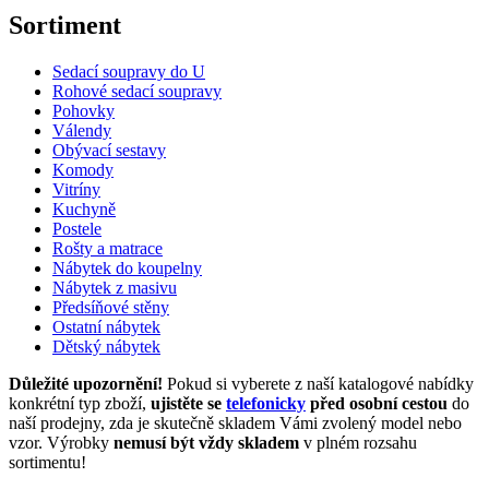
Sortiment
Sedací soupravy do U
Rohové sedací soupravy
Pohovky
Válendy
Obývací sestavy
Komody
Vitríny
Kuchyně
Postele
Rošty a matrace
Nábytek do koupelny
Nábytek z masivu
Předsíňové stěny
Ostatní nábytek
Dětský nábytek
Důležité upozornění!
Pokud si vyberete z naší katalogové nabídky
konkrétní typ zboží,
ujistěte se
telefonicky
před osobní cestou
do
naší prodejny, zda je skutečně skladem Vámi zvolený model nebo
vzor. Výrobky
nemusí být vždy skladem
v plném rozsahu
sortimentu!