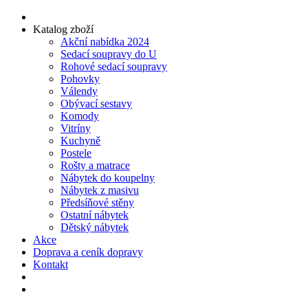
Katalog zboží
Akční nabídka 2024
Sedací soupravy do U
Rohové sedací soupravy
Pohovky
Válendy
Obývací sestavy
Komody
Vitríny
Kuchyně
Postele
Rošty a matrace
Nábytek do koupelny
Nábytek z masivu
Předsíňové stěny
Ostatní nábytek
Dětský nábytek
Akce
Doprava a ceník dopravy
Kontakt