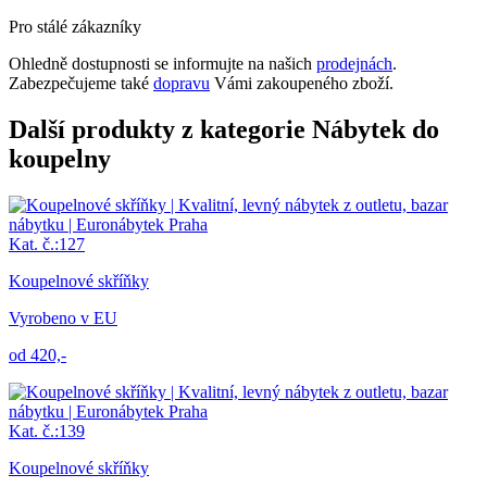
Pro stálé zákazníky
Ohledně dostupnosti se informujte na našich
prodejnách
.
Zabezpečujeme také
dopravu
Vámi zakoupeného zboží.
Další produkty z kategorie Nábytek do
koupelny
Kat. č.:127
Koupelnové skříňky
Vyrobeno v EU
od 420,-
Kat. č.:139
Koupelnové skříňky