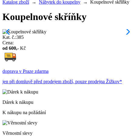
Katalog zboží
→
Nábytek do koupelny
→
Koupelnové skříňky
Koupelnové skříňky
Kat. č.:385
Cena:
od
600
,-
Kč
doprava v Praze zdarma
jen při domluvě před prodejem zboží, pouze prodejna Žižkov*
Dárek k nákupu
K nákupu na požádání
Věrnostní slevy