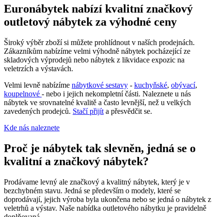
Euronábytek nabízí kvalitní značkový
outletový nábytek za výhodné ceny
Široký výběr zboží si můžete prohlídnout v naších prodejnách.
Zákazníkům nabízíme velmi výhodně nábytek pocházející ze
skladových výprodejů nebo nábytek z likvidace expozic na
veletrzích a výstavách.
Velmi levně nabízíme
nábytkové sestavy
-
kuchyňské
,
obývací
,
koupelnové
- nebo i jejich nekompletní části. Naleznete u nás
nábytek ve srovnatelné kvalitě a často levnější, než u velkých
zavedených prodejců.
Stačí přijít
a přesvědčit se.
Kde nás naleznete
Proč je nábytek tak slevněn, jedná se o
kvalitní a značkový nábytek?
Prodávame levný ale značkový a kvalitný nábytek, který je v
bezchybném stavu. Jedná se především o modely, které se
doprodávají, jejich výroba byla ukončena nebo se jedná o nábytek z
veletrhů a výstav. Naše nabídka outletového nábytku je pravidelně
doplňovaná.