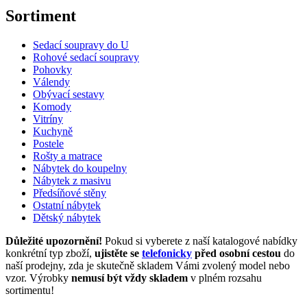
Sortiment
Sedací soupravy do U
Rohové sedací soupravy
Pohovky
Válendy
Obývací sestavy
Komody
Vitríny
Kuchyně
Postele
Rošty a matrace
Nábytek do koupelny
Nábytek z masivu
Předsíňové stěny
Ostatní nábytek
Dětský nábytek
Důležité upozornění!
Pokud si vyberete z naší katalogové nabídky
konkrétní typ zboží,
ujistěte se
telefonicky
před osobní cestou
do
naší prodejny, zda je skutečně skladem Vámi zvolený model nebo
vzor. Výrobky
nemusí být vždy skladem
v plném rozsahu
sortimentu!