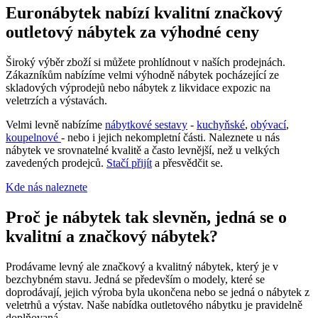
Euronábytek nabízí kvalitní značkový
outletový nábytek za výhodné ceny
Široký výběr zboží si můžete prohlídnout v naších prodejnách.
Zákazníkům nabízíme velmi výhodně nábytek pocházející ze
skladových výprodejů nebo nábytek z likvidace expozic na
veletrzích a výstavách.
Velmi levně nabízíme
nábytkové sestavy
-
kuchyňské
,
obývací
,
koupelnové
- nebo i jejich nekompletní části. Naleznete u nás
nábytek ve srovnatelné kvalitě a často levnější, než u velkých
zavedených prodejců.
Stačí přijít
a přesvědčit se.
Kde nás naleznete
Proč je nábytek tak slevněn, jedná se o
kvalitní a značkový nábytek?
Prodávame levný ale značkový a kvalitný nábytek, který je v
bezchybném stavu. Jedná se především o modely, které se
doprodávají, jejich výroba byla ukončena nebo se jedná o nábytek z
veletrhů a výstav. Naše nabídka outletového nábytku je pravidelně
doplňovaná.