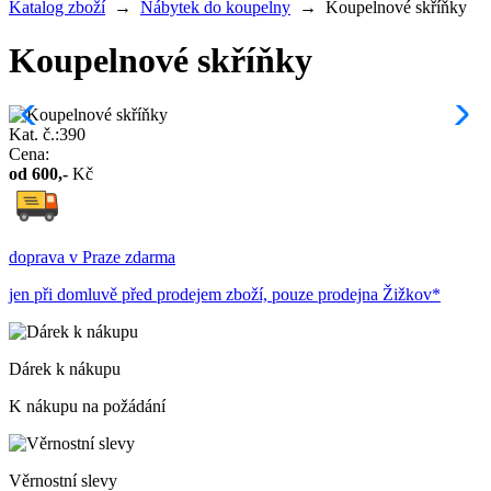
Katalog zboží
→
Nábytek do koupelny
→
Koupelnové skříňky
Koupelnové skříňky
Kat. č.:390
Cena:
od
600
,-
Kč
doprava v Praze zdarma
jen při domluvě před prodejem zboží, pouze prodejna Žižkov*
Dárek k nákupu
K nákupu na požádání
Věrnostní slevy