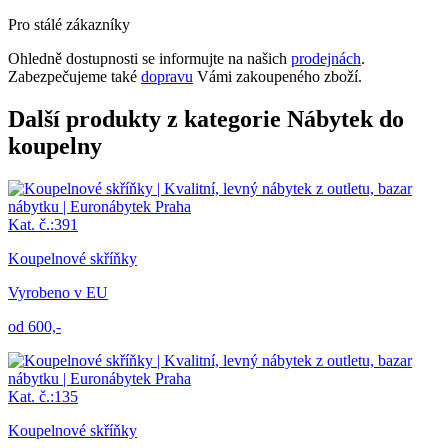
Pro stálé zákazníky
Ohledně dostupnosti se informujte na našich
prodejnách
.
Zabezpečujeme také
dopravu
Vámi zakoupeného zboží.
Další produkty z kategorie Nábytek do
koupelny
Kat. č.:391
Koupelnové skříňky
Vyrobeno v EU
od 600,-
Kat. č.:135
Koupelnové skříňky