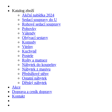
Katalog zboží
Akční nabídka 2024
Sedací soupravy do U
Rohové sedací soupravy
Pohovky
Válendy
Obývací sestavy
Komody
Vitríny
Kuchyně
Postele
Rošty a matrace
Nábytek do koupelny
Nábytek z masivu
Předsíňové stěny
Ostatní nábytek
Dětský nábytek
Akce
Doprava a ceník dopravy
Kontakt