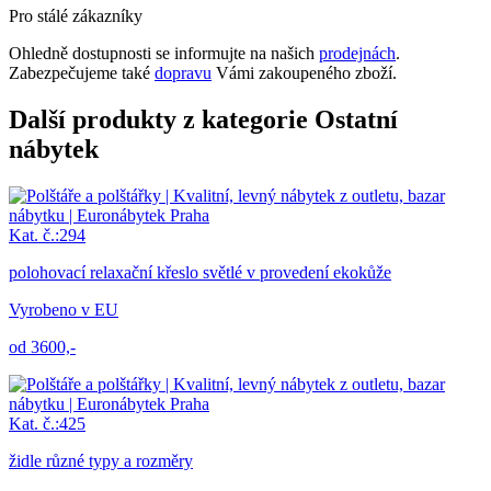
Pro stálé zákazníky
Ohledně dostupnosti se informujte na našich
prodejnách
.
Zabezpečujeme také
dopravu
Vámi zakoupeného zboží.
Další produkty z kategorie Ostatní
nábytek
Kat. č.:294
polohovací relaxační křeslo světlé v provedení ekokůže
Vyrobeno v EU
od 3600,-
Kat. č.:425
židle různé typy a rozměry