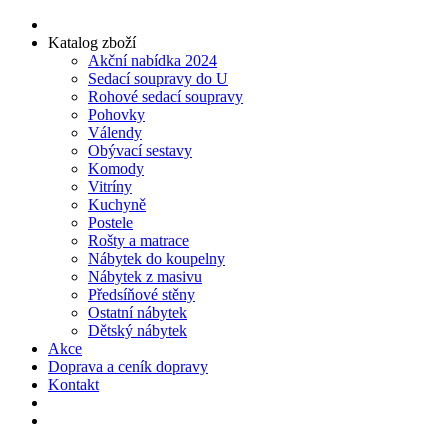
Katalog zboží
Akční nabídka 2024
Sedací soupravy do U
Rohové sedací soupravy
Pohovky
Válendy
Obývací sestavy
Komody
Vitríny
Kuchyně
Postele
Rošty a matrace
Nábytek do koupelny
Nábytek z masivu
Předsíňové stěny
Ostatní nábytek
Dětský nábytek
Akce
Doprava a ceník dopravy
Kontakt