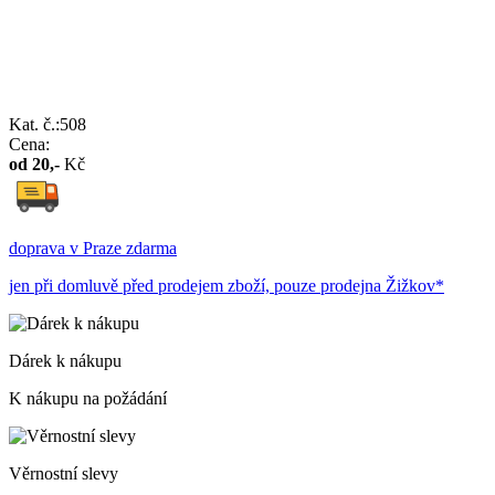
Kat. č.:508
Cena:
od
20
,-
Kč
doprava v Praze zdarma
jen při domluvě před prodejem zboží, pouze prodejna Žižkov*
Dárek k nákupu
K nákupu na požádání
Věrnostní slevy