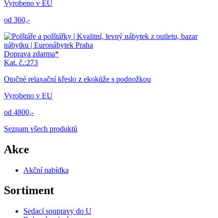
Vyrobeno v EU
od 360,-
Doprava zdarma*
Kat. č.:273
Otočné relaxační křeslo z ekokůže s podnožkou
Vyrobeno v EU
od 4800,-
Seznam všech produktů
Akce
Akční nabídka
Sortiment
Sedací soupravy do U