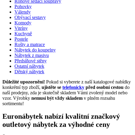
Rohové sedací soupravy
Pohovky
Válendy
Obývací sestavy
Komody
Vitríny
Kuchyně
Postele
Rošty a matrace
Nábytek do koupelny
Nábytek z masivu
Předsíňové stěny
Ostatní nábytek
Dětský nábytek
Důležité upozornění!
Pokud si vyberete z naší katalogové nabídky
konkrétní typ zboží,
ujistěte se
telefonicky
před osobní cestou
do
naší prodejny, zda je skutečně skladem Vámi zvolený model nebo
vzor. Výrobky
nemusí být vždy skladem
v plném rozsahu
sortimentu!
Euronábytek nabízí kvalitní značkový
outletový nábytek za výhodné ceny