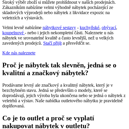
Široký výběr zboží si můžete prohlídnout v naších prodejnách.
Zákazníkům nabízíme velmi výhodně nábytek pocházející ze
skladových výprodejů nebo nábytek z likvidace expozic na
veletrzích a výstavách.
Velmi levně nabízíme
nábytkové sestavy
-
kuchyňské
,
obývací
,
koupelnové
- nebo i jejich nekompletní části. Naleznete u nás
nábytek ve srovnatelné kvalitě a často levnější, než u velkých
zavedených prodejců.
Stačí přijít
a přesvědčit se.
Kde nás naleznete
Proč je nábytek tak slevněn, jedná se o
kvalitní a značkový nábytek?
Prodávame levný ale značkový a kvalitný nábytek, který je v
bezchybném stavu. Jedná se především o modely, které se
doprodávají, jejich výroba byla ukončena nebo se jedná o nábytek z
veletrhů a výstav. Naše nabídka outletového nábytku je pravidelně
doplňovaná.
Co je to outlet a proč se vyplatí
nakupovat nábytek v outletu?