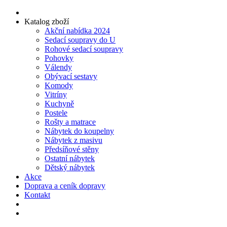
Katalog zboží
Akční nabídka 2024
Sedací soupravy do U
Rohové sedací soupravy
Pohovky
Válendy
Obývací sestavy
Komody
Vitríny
Kuchyně
Postele
Rošty a matrace
Nábytek do koupelny
Nábytek z masivu
Předsíňové stěny
Ostatní nábytek
Dětský nábytek
Akce
Doprava a ceník dopravy
Kontakt