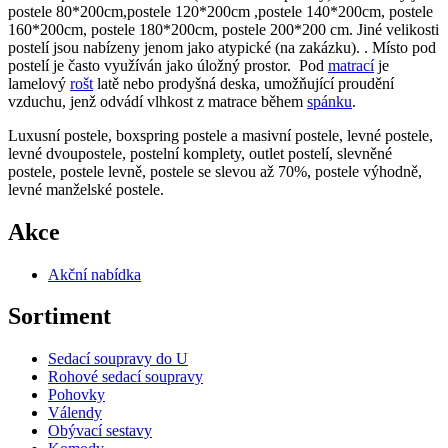
postele 80*200cm,postele 120*200cm ,postele 140*200cm, postele
160*200cm, postele 180*200cm, postele 200*200 cm. Jiné velikosti
postelí jsou nabízeny jenom jako atypické (na zakázku). . Místo pod
postelí je často využíván jako úložný prostor. Pod
matrací
je
lamelový
rošt
latě nebo prodyšná deska, umožňující proudění
vzduchu, jenž odvádí vlhkost z matrace během
spánku
.
Luxusní postele, boxspring postele a masivní postele, levné postele,
levné dvoupostele, postelní komplety, outlet postelí, slevněné
postele, postele levně, postele se slevou až 70%, postele výhodně,
levné manželské postele.
Akce
Akční nabídka
Sortiment
Sedací soupravy do U
Rohové sedací soupravy
Pohovky
Válendy
Obývací sestavy