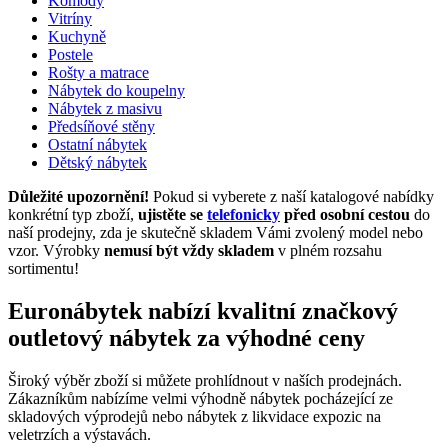
Komody
Vitríny
Kuchyně
Postele
Rošty a matrace
Nábytek do koupelny
Nábytek z masivu
Předsíňové stěny
Ostatní nábytek
Dětský nábytek
Důležité upozornění!
Pokud si vyberete z naší katalogové nabídky
konkrétní typ zboží,
ujistěte se
telefonicky
před osobní cestou
do
naší prodejny, zda je skutečně skladem Vámi zvolený model nebo
vzor. Výrobky
nemusí být vždy skladem
v plném rozsahu
sortimentu!
Euronábytek nabízí kvalitní značkový
outletový nábytek za výhodné ceny
Široký výběr zboží si můžete prohlídnout v naších prodejnách.
Zákazníkům nabízíme velmi výhodně nábytek pocházející ze
skladových výprodejů nebo nábytek z likvidace expozic na
veletrzích a výstavách.