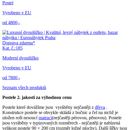
Postel
Vyrobeno v EU
od 4800,-
Doprava zdarma*
Kat. č.:185
Moderní dvoulůžko
Vyrobeno v EU
od 7800,-
Seznam všech produktů
Postele 2. jakosti za výhodnou cenu
Postele které dovážíme jsou vyráběny nejčastěji z
dřeva
.
Konstrukce postele se obvykle skládá z bočnic a čel na nichž je
uložen rošt nesoucí
matraci
(nejčastěji pérovou, pěnovou). Postele
jsou vyráběny v typizovaných rozměrech - nejčastěji je nabízená
velikost postele 90 × 200 cm (rozměr ložné plochy). Další šířky jsou