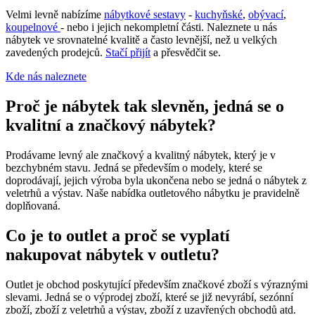
Velmi levně nabízíme
nábytkové sestavy
-
kuchyňské
,
obývací
,
koupelnové
- nebo i jejich nekompletní části. Naleznete u nás
nábytek ve srovnatelné kvalitě a často levnější, než u velkých
zavedených prodejců.
Stačí přijít
a přesvědčit se.
Kde nás naleznete
Proč je nábytek tak slevněn, jedná se o
kvalitní a značkový nábytek?
Prodávame levný ale značkový a kvalitný nábytek, který je v
bezchybném stavu. Jedná se především o modely, které se
doprodávají, jejich výroba byla ukončena nebo se jedná o nábytek z
veletrhů a výstav. Naše nabídka outletového nábytku je pravidelně
doplňovaná.
Co je to outlet a proč se vyplatí
nakupovat nábytek v outletu?
Outlet je obchod poskytující především značkové zboží s výraznými
slevami. Jedná se o výprodej zboží, které se již nevyrábí, sezónní
zboží, zboží z veletrhů a výstav, zboží z uzavřených obchodů atd.