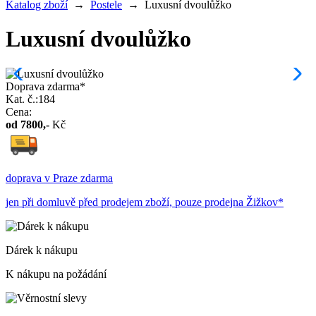
Katalog zboží
→
Postele
→
Luxusní dvoulůžko
Luxusní dvoulůžko
Doprava zdarma*
Kat. č.:184
Cena:
od
7800
,-
Kč
doprava v Praze zdarma
jen při domluvě před prodejem zboží, pouze prodejna Žižkov*
Dárek k nákupu
K nákupu na požádání