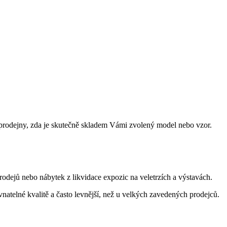
prodejny, zda je skutečně skladem Vámi zvolený model nebo vzor.
dejů nebo nábytek z likvidace expozic na veletrzích a výstavách.
ovnatelné kvalitě a často levnější, než u velkých zavedených prodejců.