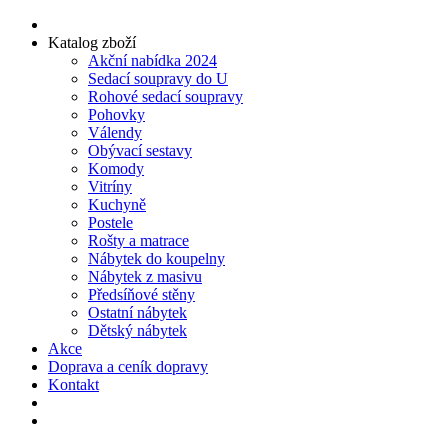
Katalog zboží
Akční nabídka 2024
Sedací soupravy do U
Rohové sedací soupravy
Pohovky
Válendy
Obývací sestavy
Komody
Vitríny
Kuchyně
Postele
Rošty a matrace
Nábytek do koupelny
Nábytek z masivu
Předsíňové stěny
Ostatní nábytek
Dětský nábytek
Akce
Doprava a ceník dopravy
Kontakt