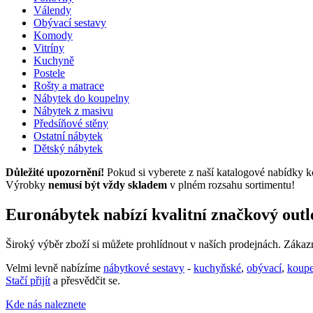
Válendy
Obývací sestavy
Komody
Vitríny
Kuchyně
Postele
Rošty a matrace
Nábytek do koupelny
Nábytek z masivu
Předsíňové stěny
Ostatní nábytek
Dětský nábytek
Důležité upozornění!
Pokud si vyberete z naší katalogové nabídky k
Výrobky
nemusí být vždy skladem
v plném rozsahu sortimentu!
Euronábytek nabízí kvalitní značkový out
Široký výběr zboží si můžete prohlídnout v naších prodejnách. Záka
Velmi levně nabízíme
nábytkové sestavy
-
kuchyňské
,
obývací
,
koup
Stačí přijít
a přesvědčit se.
Kde nás naleznete