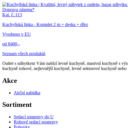
Doprava zdarma*
Kat. č.:113
Kuchyňská linka - Komplet 2 m + deska + dřez
Vyrobeno v EU
od 8400,-
Seznam všech produktů
Outlet s nábytkem Vám nabízí levné kuchyně, masivní kuchyně s výr
kuchyně rohové, nejlevnější kuchyně, levné sektorové kuchyně nebo 
Akce
Akční nabídka
Sortiment
Sedací soupravy do U
Rohové sedací soupravy
Pohovky