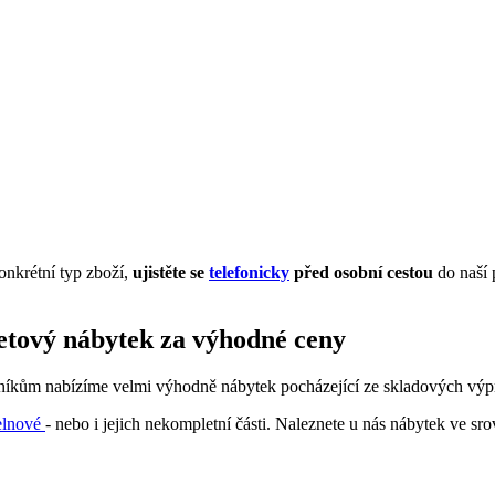
onkrétní typ zboží,
ujistěte se
telefonicky
před osobní cestou
do naší 
letový nábytek za výhodné ceny
zníkům nabízíme velmi výhodně nábytek pocházející ze skladových výpro
elnové
- nebo i jejich nekompletní části. Naleznete u nás nábytek ve sr