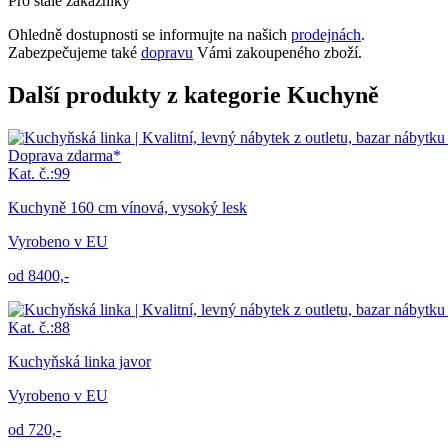
Pro stálé zákazníky
Ohledně dostupnosti se informujte na našich
prodejnách
.
Zabezpečujeme také
dopravu
Vámi zakoupeného zboží.
Další produkty z kategorie Kuchyně
Doprava zdarma*
Kat. č.:99
Kuchyně 160 cm vínová, vysoký lesk
Vyrobeno v EU
od 8400,-
Kat. č.:88
Kuchyňská linka javor
Vyrobeno v EU
od 720,-