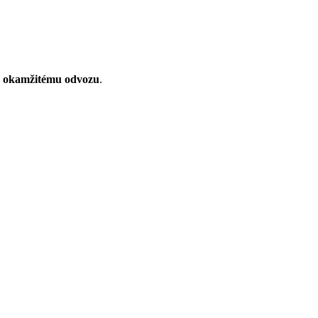
k
okamžitému odvozu
.