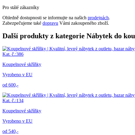
Pro stálé zákazníky
Ohledně dostupnosti se informujte na našich
prodejnách
.
Zabezpečujeme také
dopravu
Vámi zakoupeného zboží.
Další produkty z kategorie Nábytek do ko
Kat. č.:386
Koupelnové skříňky
Vyrobeno v EU
od 600,-
Kat. č.:134
Koupelnové skříňky
Vyrobeno v EU
od 540,-