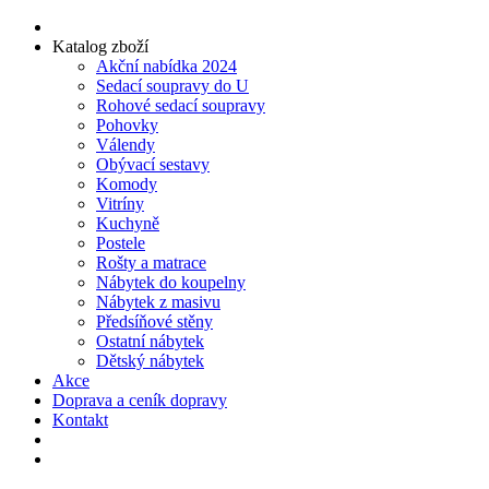
Katalog zboží
Akční nabídka 2024
Sedací soupravy do U
Rohové sedací soupravy
Pohovky
Válendy
Obývací sestavy
Komody
Vitríny
Kuchyně
Postele
Rošty a matrace
Nábytek do koupelny
Nábytek z masivu
Předsíňové stěny
Ostatní nábytek
Dětský nábytek
Akce
Doprava a ceník dopravy
Kontakt