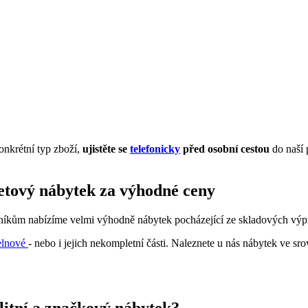
onkrétní typ zboží,
ujistěte se
telefonicky
před osobní cestou
do naší 
letový nábytek za výhodné ceny
zníkům nabízíme velmi výhodně nábytek pocházející ze skladových výpro
elnové
- nebo i jejich nekompletní části. Naleznete u nás nábytek ve sr