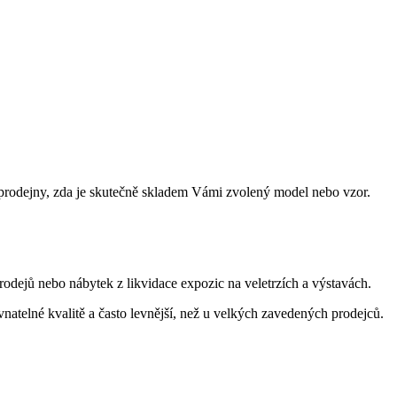
prodejny, zda je skutečně skladem Vámi zvolený model nebo vzor.
dejů nebo nábytek z likvidace expozic na veletrzích a výstavách.
ovnatelné kvalitě a často levnější, než u velkých zavedených prodejců.