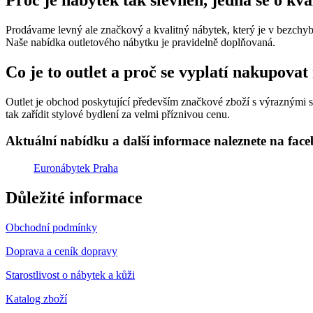
Proč je nábytek tak slevněn, jedná se o kv
Prodávame levný ale značkový a kvalitný nábytek, který je v bezchybn
Naše nabídka outletového nábytku je pravidelně doplňovaná.
Co je to outlet a proč se vyplatí nakupovat
Outlet je obchod poskytující především značkové zboží s výraznými sle
tak zařídit stylové bydlení za velmi příznivou cenu.
Aktuální nabídku a další informace naleznete na fac
Euronábytek Praha
Důležité informace
Obchodní podmínky
Doprava a ceník dopravy
Starostlivost o nábytek a kůži
Katalog zboží