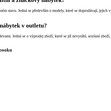
alitní a značkový nábytek?
ém stavu. Jedná se především o modely, které se doprodávají, jejich v
 nábytek v outletu?
vami. Jedná se o výprodej zboží, které se již nevyrábí, sezónní zboží,
ebooku