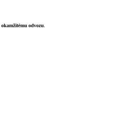
k
okamžitému odvozu
.