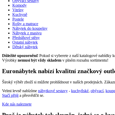
Obývací sestavy
Komody
Vitríny
Kuchyně
Postele
Rošty a matrace
Nábytek do koupelny
Nábytek z masivu
Předsíňové stěny
Ostatní nábytek
Dětský nábytek
Důležité upozornění!
Pokud si vyberete z naší katalogové nabídky k
Výrobky
nemusí být vždy skladem
v plném rozsahu sortimentu!
Euronábytek nabízí kvalitní značkový out
Široký výběr zboží si můžete prohlídnout v naších prodejnách. Záka
Velmi levně nabízíme
nábytkové sestavy
-
kuchyňské
,
obývací
,
koup
Stačí přijít
a přesvědčit se.
Kde nás naleznete