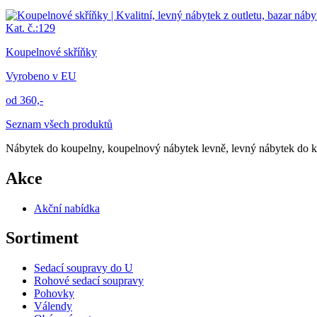
Kat. č.:129
Koupelnové skříňky
Vyrobeno v EU
od 360,-
Seznam všech produktů
Nábytek do koupelny, koupelnový nábytek levně, levný nábytek do ko
Akce
Akční nabídka
Sortiment
Sedací soupravy do U
Rohové sedací soupravy
Pohovky
Válendy