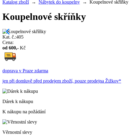
Katalog zboží
→
Nábytek do koupelny
→
Koupelnové skříňky
Koupelnové skříňky
Kat. č.:405
Cena:
od
600
,-
Kč
doprava v Praze zdarma
jen při domluvě před prodejem zboží, pouze prodejna Žižkov*
Dárek k nákupu
K nákupu na požádání
Věrnostní slevy