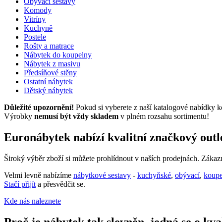
Obývací sestavy
Komody
Vitríny
Kuchyně
Postele
Rošty a matrace
Nábytek do koupelny
Nábytek z masivu
Předsíňové stěny
Ostatní nábytek
Dětský nábytek
Důležité upozornění!
Pokud si vyberete z naší katalogové nabídky k
Výrobky
nemusí být vždy skladem
v plném rozsahu sortimentu!
Euronábytek nabízí kvalitní značkový out
Široký výběr zboží si můžete prohlídnout v naších prodejnách. Záka
Velmi levně nabízíme
nábytkové sestavy
-
kuchyňské
,
obývací
,
koup
Stačí přijít
a přesvědčit se.
Kde nás naleznete