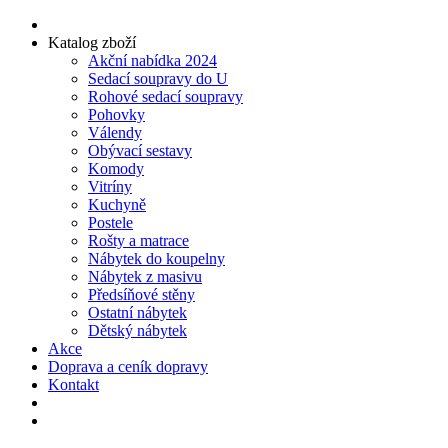
Katalog zboží
Akční nabídka 2024
Sedací soupravy do U
Rohové sedací soupravy
Pohovky
Válendy
Obývací sestavy
Komody
Vitríny
Kuchyně
Postele
Rošty a matrace
Nábytek do koupelny
Nábytek z masivu
Předsíňové stěny
Ostatní nábytek
Dětský nábytek
Akce
Doprava a ceník dopravy
Kontakt