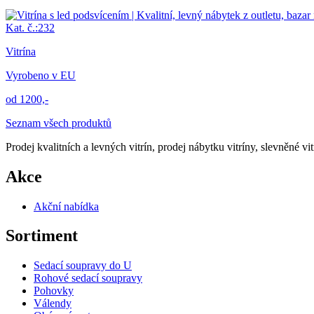
Kat. č.:232
Vitrína
Vyrobeno v EU
od 1200,-
Seznam všech produktů
Prodej kvalitních a levných vitrín, prodej nábytku vitríny, slevněné vitr
Akce
Akční nabídka
Sortiment
Sedací soupravy do U
Rohové sedací soupravy
Pohovky
Válendy