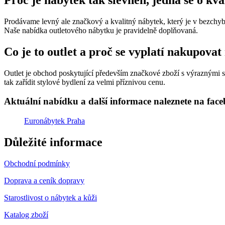
Proč je nábytek tak slevněn, jedná se o kv
Prodávame levný ale značkový a kvalitný nábytek, který je v bezchybn
Naše nabídka outletového nábytku je pravidelně doplňovaná.
Co je to outlet a proč se vyplatí nakupovat
Outlet je obchod poskytující především značkové zboží s výraznými sle
tak zařídit stylové bydlení za velmi příznivou cenu.
Aktuální nabídku a další informace naleznete na fac
Euronábytek Praha
Důležité informace
Obchodní podmínky
Doprava a ceník dopravy
Starostlivost o nábytek a kůži
Katalog zboží