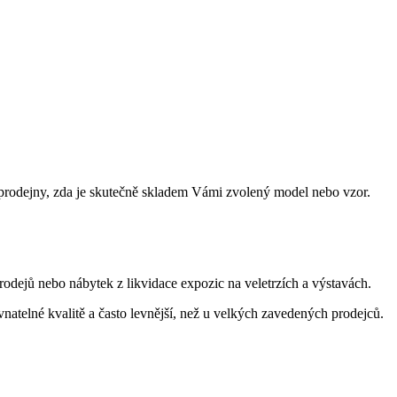
prodejny, zda je skutečně skladem Vámi zvolený model nebo vzor.
dejů nebo nábytek z likvidace expozic na veletrzích a výstavách.
ovnatelné kvalitě a často levnější, než u velkých zavedených prodejců.