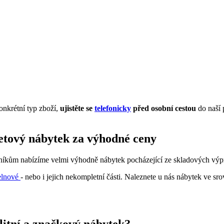
onkrétní typ zboží,
ujistěte se
telefonicky
před osobní cestou
do naší 
letový nábytek za výhodné ceny
zníkům nabízíme velmi výhodně nábytek pocházející ze skladových výpro
elnové
- nebo i jejich nekompletní části. Naleznete u nás nábytek ve sr