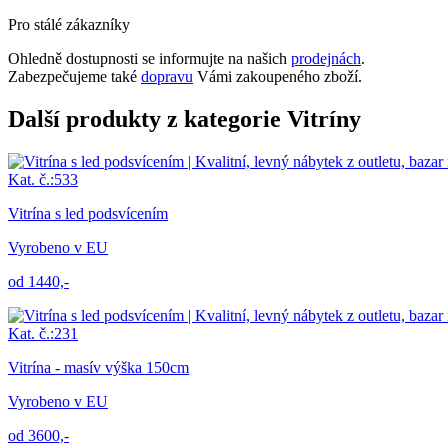
Pro stálé zákazníky
Ohledně dostupnosti se informujte na našich
prodejnách
.
Zabezpečujeme také
dopravu
Vámi zakoupeného zboží.
Další produkty z kategorie Vitríny
Kat. č.:533
Vitrína s led podsvícením
Vyrobeno v EU
od 1440,-
Kat. č.:231
Vitrína - masív výška 150cm
Vyrobeno v EU
od 3600,-