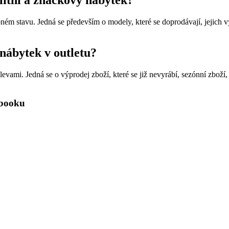
alitní a značkový nábytek?
ém stavu. Jedná se především o modely, které se doprodávají, jejich v
 nábytek v outletu?
vami. Jedná se o výprodej zboží, které se již nevyrábí, sezónní zboží,
ebooku