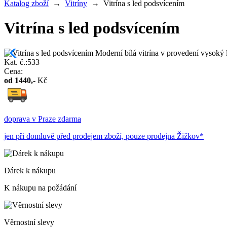
Katalog zboží
→
Vitríny
→
Vitrína s led podsvícením
Vitrína s led podsvícením
Kat. č.:533
Cena:
od
1440
,-
Kč
doprava v Praze zdarma
jen při domluvě před prodejem zboží, pouze prodejna Žižkov*
Dárek k nákupu
K nákupu na požádání
Věrnostní slevy