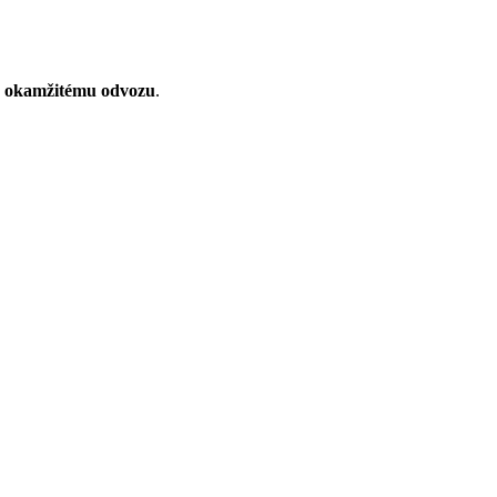
k
okamžitému odvozu
.