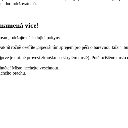
 snadno udržovatelná.
znamená více!
rosím, održujte následující pokyny:
akrát ročně ošetříte „Speciálním sprejem pro péči o barevnou kůži", bu
prve je nut-né provést zkoušku na skrytém místě). Poté očištěné místo
hněte! Místo nechejte vyschnout.
suchého prachu.