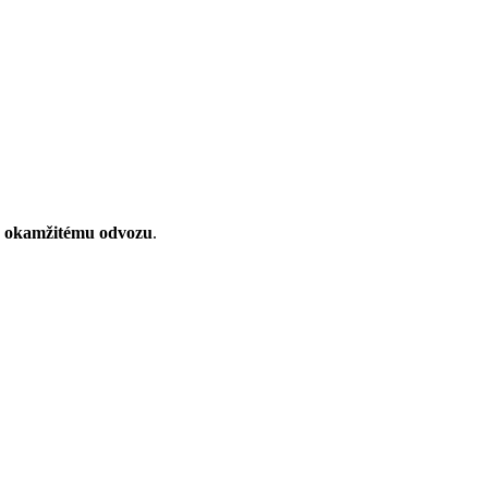
k
okamžitému odvozu
.