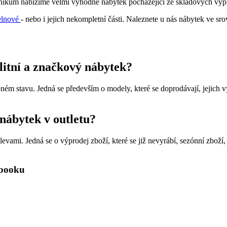
zníkům nabízíme velmi výhodně nábytek pocházející ze skladových výpro
elnové
- nebo i jejich nekompletní části. Naleznete u nás nábytek ve sr
alitní a značkový nábytek?
ém stavu. Jedná se především o modely, které se doprodávají, jejich v
 nábytek v outletu?
vami. Jedná se o výprodej zboží, které se již nevyrábí, sezónní zboží,
ebooku