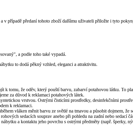
 a v případě předaní tohoto zboží dalšímu uživateli přiložte i tyto pokyn
esovaný", a podle toho také vypadá.
nábytku to dodá pěkný vzhled, eleganci a atraktivitu.
t k tomu, že oděv, který pouští barvu, zabarví potahovou látku. To pla
eme za důvod k reklamaci potahových látek.
ntetickou vrstvou. Ostrými čisticími prostředky, desinfekčními prostře
dem k reklamaci.
během vláken měnit barvu ze světlé na tmavou a působit dojmem, že se
rohových sedacích souprav anebo při pohledu na zadní nebo sedací čás
bytku a kontaktu jeho povrchu s ostrými předměty (např. šperky, nýt