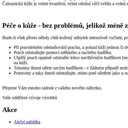
Čalounická kůže je velmi trvanlivá, velmi odolná vůči světlu a velmi
Péče o kůže - bez problémů, jelikož méně 
Bude-li však přesto někdy chtít kožený nábytek intenzívně vyčistit, p
Při pravidelném odstraňování prachu, a pokud kůži jednou či dv
Prach odstraňujte pomocí měkkého a suchého hadříku.
Ulpělý prach opatrně odstraňte lehce navlhčeným hadříkem (nej
na kůži.
Tekutiny ihned otřete savým hadříkem - v žádném případě nedr
Potraviny a tuky ihned odstraňujte, místo poté ošetřete jako u 
Přejeme Vám mnoho radosti z vašeho nového nábytku.
Vaše oddělení vývoje výrobků
Akce
Akční nabídka