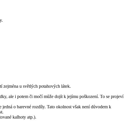
y.
tí zejména u světlých potahových látek.
dky, ale i potem či močí může dojít k jejímu poškození. To se projeví
 jedná o barevné rozdíly. Tato okolnost však není důvodem k
t.
ované kalhoty atp.).