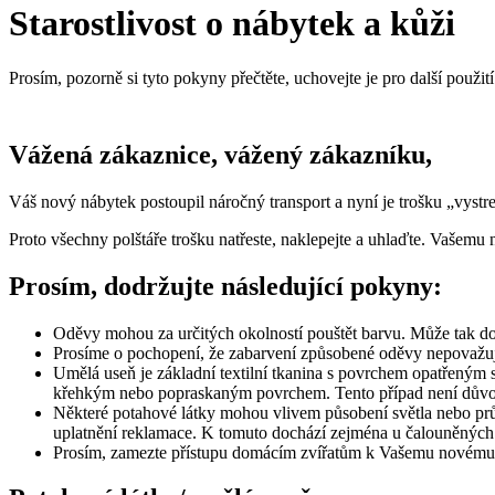
Starostlivost o nábytek a kůži
Prosím, pozorně si tyto pokyny přečtěte, uchovejte je pro další použití
Vážená zákaznice, vážený zákazníku,
Váš nový nábytek postoupil náročný transport a nyní je trošku „vystr
Proto všechny polštáře trošku natřeste, naklepejte a uhlaďte. Vašemu 
Prosím, dodržujte následující pokyny:
Oděvy mohou za určitých okolností pouštět barvu. Může tak dojí
Prosíme o pochopení, že zabarvení způsobené oděvy nepovažuj
Umělá useň je základní textilní tkanina s povrchem opatřeným sy
křehkým nebo popraskaným povrchem. Tento případ není důvo
Některé potahové látky mohou vlivem působení světla nebo prů
uplatnění reklamace. K tomuto dochází zejména u čalouněných 
Prosím, zamezte přístupu domácím zvířatům k Vašemu novému ná