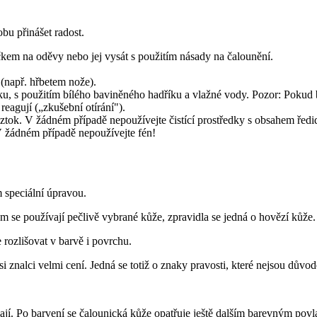
u přinášet radost.
čkem na oděvy nebo jej vysát s použitím násady na čalounění.
(např. hřbetem nože).
u, s použitím bílého baviněného hadříku a vlažné vody. Pozor: Pokud bud
reagují („zkušební otírání").
ztok. V žádném případě nepoužívejte čistící prostředky s obsahem ředid
 V žádném případě nepoužívejte fén!
m speciální úpravou.
m se používají pečlivě vybrané kůže, zpravidla se jedná o hovězí kůže.
e rozlišovat v barvě i povrchu.
nalci velmi cení. Jedná se totiž o znaky pravosti, které nejsou důvodem
rývají. Po barvení se čalounická kůže opatřuje ještě dalším barevným p